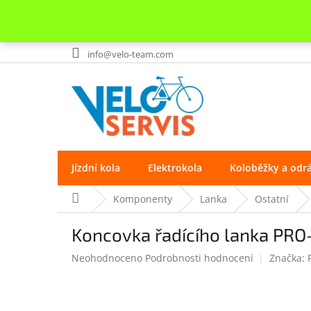
Přejít
info@velo-team.com
na
obsah
Jízdní kola
Elektrokola
Koloběžky a odr
Domů
Komponenty
Lanka
Ostatní
Koncovka řadícího lanka PRO-
Průměrné
Neohodnoceno
Podrobnosti hodnocení
Značka:
hodnocení
produktu
je
0.0