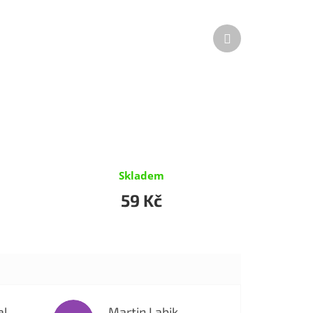
Další
produkt
Skladem
59 Kč
al
Martin Labik