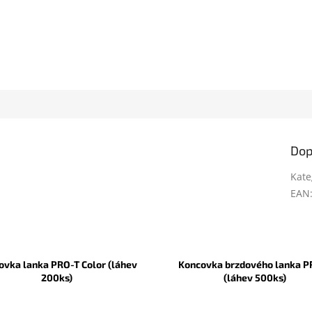
Dop
Kate
EAN
ovka lanka PRO-T Color (láhev
Koncovka brzdového lanka P
200ks)
(láhev 500ks)