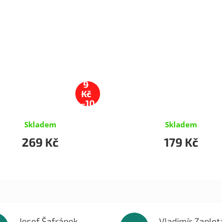
29
9
Kč
–10
%
Skladem
Skladem
269 Kč
179 Kč
Josef Šafránek
Vladimír Zaplet