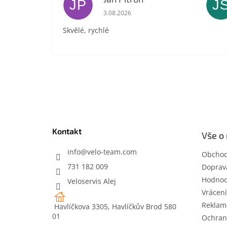
JP
J
Hodnocení obchodu je 5 z 5 hvězdič
3.08.2026
Skvělé, rychlé
Z
á
p
a
t
Kontakt
Vše o
í
info
@
velo-team.com
Obchod
731 182 009
Doprava
Hodnoc
Veloservis Alej
Vrácení
Reklam
Havlíčkova 3305, Havlíčkův Brod 580
01
Ochran