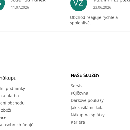
Š
VZ
ek.
Hodnocení obchodu je 5 z 5 hvězdiček.
Hodnocení obchodu 
11.07.2026
23.06.2026
Obchod reaguje rychle a
spolehlivě.
NAŠE SLUŽBY
 nákupu
Servis
ní podmínky
Půjčovna
 a platba
Dárkové poukazy
ení obchodu
Jak zasíláme kola
 zboží
Nákup na splátky
ace
Kariéra
a osobních údajů