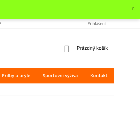
OBCHODU
VRÁCENÍ ZBOŽÍ
REKLAMACE
Přihlášení
OCHRANA OSOBNÍ
NÁKUPNÍ
Prázdný košík
KOŠÍK
Přilby a brýle
Sportovní výživa
Kontakt
Značky