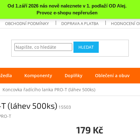
OBCHODNÍ PODMÍNKY
DOPRAVA A PLATBA
HODNOCENÍ 
HLEDAT
ážedla
Komponenty
Doplňky
Oblečení a obuv
Koncovka řadícího lanka PRO-T (láhev 500ks)
T (láhev 500ks)
15503
PRO-T
179 Kč