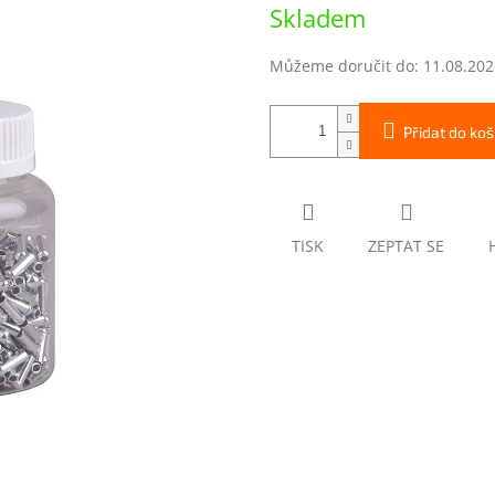
Měrná
Skladem
cena:
Můžeme doručit do:
11.08.202
Přidat do koš
TISK
ZEPTAT SE