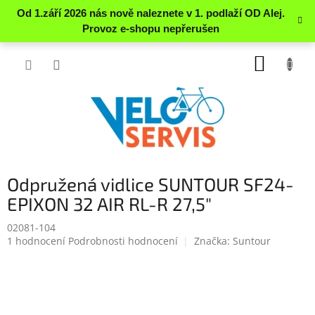
Přejít
NÁKUP
na
obsah
KOŠÍK
Odpružená vidlice SUNTOUR SF24-
EPIXON 32 AIR RL-R 27,5"
02081-104
Průměrné
1 hodnocení
Podrobnosti hodnocení
Značka:
Suntour
hodnocení
produktu
je
5.0
z