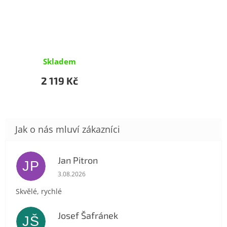
Skladem
2 119 Kč
Jan Pitron
JP
Hodnocení obchodu je 5 z 5 hvězdiček.
3.08.2026
Skvělé, rychlé
Josef Šafránek
JŠ
Hodnocení obchodu je 5 z 5 hvězdiček.