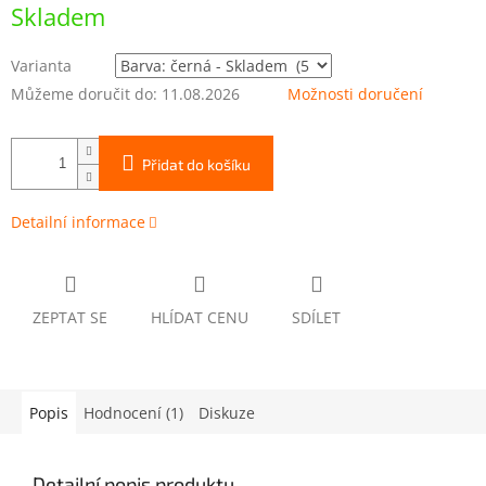
cena:
Skladem
M
A
Varianta
Můžeme doručit do:
11.08.2026
Možnosti doručení
Přidat do košíku
Detailní informace
ZEPTAT SE
HLÍDAT CENU
SDÍLET
Popis
Hodnocení (1)
Diskuze
Detailní popis produktu