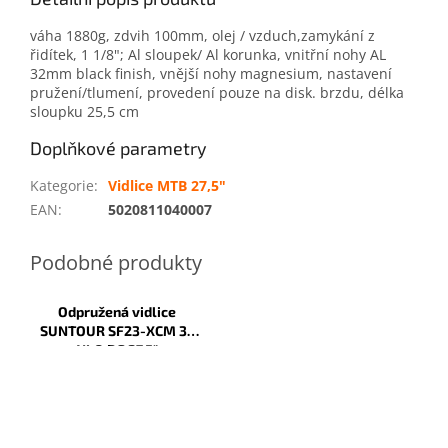
váha 1880g, zdvih 100mm, olej / vzduch,zamykání z
řidítek, 1 1/8"; Al sloupek/ Al korunka, vnitřní nohy AL
32mm black finish, vnější nohy magnesium, nastavení
pružení/tlumení, provedení pouze na disk. brzdu, délka
sloupku 25,5 cm
Doplňkové parametry
Kategorie
:
Vidlice MTB 27,5"
EAN
:
5020811040007
Odpružená vidlice
SUNTOUR SF23-XCM 32
NLO DS 27,5"