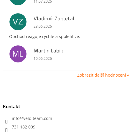
11.07.2026
Vladimír Zapletal
VZ
Hodnocení obchodu je 5 z 5 hvězdiček.
23.06.2026
Obchod reaguje rychle a spolehlivě.
Martin Labik
ML
Hodnocení obchodu je 5 z 5 hvězdiček.
10.06.2026
Zobrazit další hodnocení
Z
á
p
a
Kontakt
t
í
info
@
velo-team.com
731 182 009