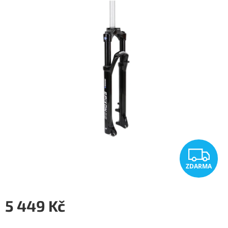
5
hvězdiček.
Z
ZDARMA
D
A
5 449 Kč
R
Měrná