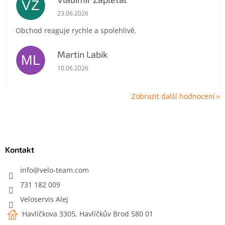
VZ
Hodnocení obchodu je 5 z 5 hvězdiček.
23.06.2026
Obchod reaguje rychle a spolehlivě.
Martin Labik
ML
Hodnocení obchodu je 5 z 5 hvězdiček.
10.06.2026
Zobrazit další hodnocení
Z
á
p
a
Kontakt
t
í
info
@
velo-team.com
731 182 009
Veloservis Alej
Havlíčkova 3305, Havlíčkův Brod 580 01