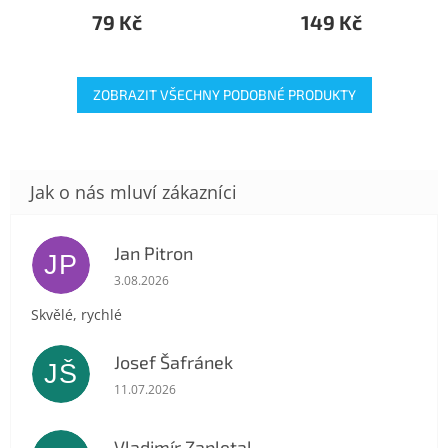
79 Kč
149 Kč
ZOBRAZIT VŠECHNY PODOBNÉ PRODUKTY
Jan Pitron
JP
Hodnocení obchodu je 5 z 5 hvězdiček.
3.08.2026
Skvělé, rychlé
Josef Šafránek
JŠ
Hodnocení obchodu je 5 z 5 hvězdiček.
11.07.2026
Vladimír Zapletal