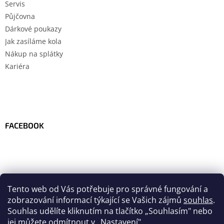
Servis
Půjčovna
Dárkové poukazy
Jak zasíláme kola
Nákup na splátky
Kariéra
FACEBOOK
Tento web od Vás potřebuje pro správné fungování a
zobrazování informací týkající se Vašich zájmů
souhlas
.
Souhlas udělíte kliknutím na tlačítko
„
Souhlasím" nebo
jej můžete odmítnout v „Nastavení".