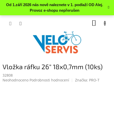
Přejít
NÁKUP
na
obsah
KOŠÍK
Vložka ráfku 26" 18x0,7mm (10ks)
32808
Průměrné
Neohodnoceno
Podrobnosti hodnocení
Značka:
PRO-T
hodnocení
produktu
je
0.0
z
5
hvězdiček.