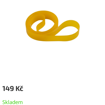
149 Kč
Měrná
cena:
Skladem