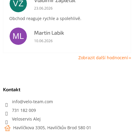
Vladimír Zapletal
VZ
Hodnocení obchodu je 5 z 5 hvězdiček.
23.06.2026
Obchod reaguje rychle a spolehlivě.
Martin Labik
ML
Hodnocení obchodu je 5 z 5 hvězdiček.
10.06.2026
Zobrazit další hodnocení
Z
á
p
a
Kontakt
t
í
info
@
velo-team.com
731 182 009
Veloservis Alej
Havlíčkova 3305, Havlíčkův Brod 580 01