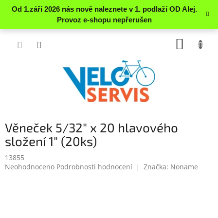
Přejít
NÁKUP
na
obsah
KOŠÍK
Věneček 5/32" x 20 hlavového
složení 1" (20ks)
13855
Průměrné
Neohodnoceno
Podrobnosti hodnocení
Značka:
Noname
hodnocení
produktu
je
0.0
z