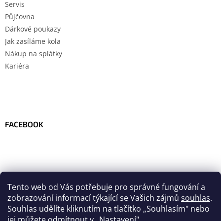
Servis
Půjčovna
Dárkové poukazy
Jak zasíláme kola
Nákup na splátky
Kariéra
FACEBOOK
Tento web od Vás potřebuje pro správné fungování a
zobrazování informací týkající se Vašich zájmů
souhlas
.
Souhlas udělíte kliknutím na tlačítko
„
Souhlasím" nebo
jej můžete odmítnout v „Nastavení".