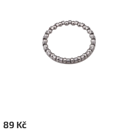
5
hvězdiček.
89 Kč
Měrná