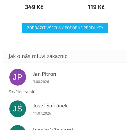
349 Kč
119 Kč
ZOBRAZIT VŠECHNY PODOBNÉ PRODUKTY
Jan Pitron
JP
Hodnocení obchodu je 5 z 5 hvězdiček.
3.08.2026
Skvělé, rychlé
Josef Šafránek
JŠ
Hodnocení obchodu je 5 z 5 hvězdiček.
11.07.2026