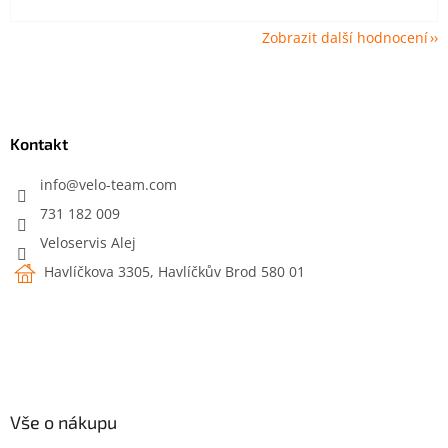
Zobrazit další hodnocení
Z
á
p
a
Kontakt
t
í
info
@
velo-team.com
731 182 009
Veloservis Alej
Havlíčkova 3305, Havlíčkův Brod 580 01
Vše o nákupu