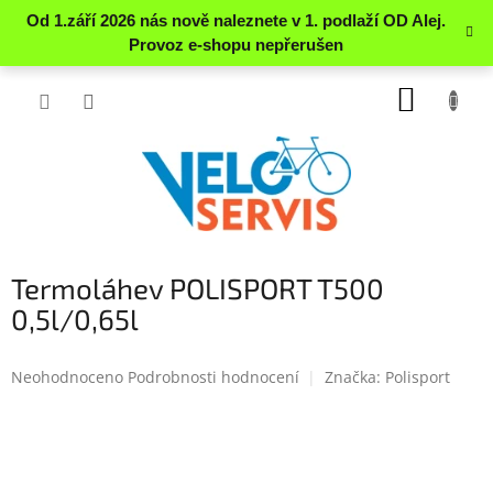
Přejít
NÁKUP
na
obsah
KOŠÍK
Termoláhev POLISPORT T500
0,5l/0,65l
Průměrné
Neohodnoceno
Podrobnosti hodnocení
Značka:
Polisport
hodnocení
produktu
je
0.0
z