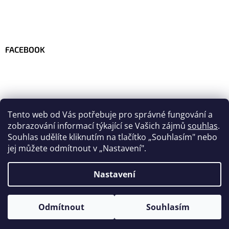
FACEBOOK
Tento web od Vás potřebuje pro správné fungování a
zobrazování informací týkající se Vašich zájmů
souhlas
.
Souhlas udělíte kliknutím na tlačítko
„
Souhlasím" nebo
jej můžete odmítnout v „Nastavení".
Nastavení
Vytvořil Shoptet
Odmítnout
Souhlasím
Copyright 2026
Velo-team.com
. Všechna práva vyhrazena.