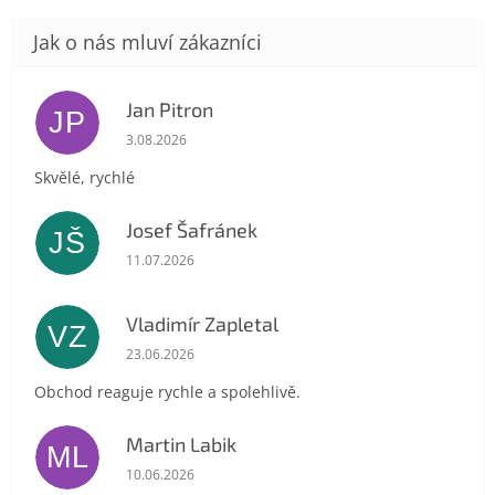
Jan Pitron
JP
Hodnocení obchodu je 5 z 5 hvězdiček.
3.08.2026
Skvělé, rychlé
Josef Šafránek
JŠ
Hodnocení obchodu je 5 z 5 hvězdiček.
11.07.2026
Vladimír Zapletal
VZ
Hodnocení obchodu je 5 z 5 hvězdiček.
23.06.2026
Obchod reaguje rychle a spolehlivě.
Martin Labik
ML
Hodnocení obchodu je 5 z 5 hvězdiček.
10.06.2026