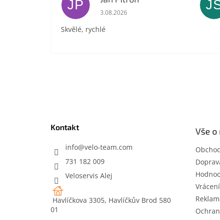
JP
J
Hodnocení obchodu je 5 z 5 hvězdič
3.08.2026
Skvělé, rychlé
Z
á
p
a
t
Kontakt
Vše o
í
info
@
velo-team.com
Obchod
731 182 009
Doprava
Hodnoc
Veloservis Alej
Vrácení
Reklam
Havlíčkova 3305, Havlíčkův Brod 580
01
Ochran