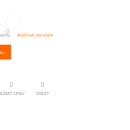
riantu
Možnosti doručení
íku
HLÍDAT CENU
SDÍLET