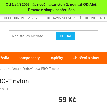
OBCHODNÍ PODMÍNKY
DOPRAVA A PLATBA
HODNOCENÍ 
HLEDAT
ážedla
Komponenty
Doplňky
Oblečení a obuv
apouzdřená středová osa PRO-T nylon
RO-T nylon
PRO-T
59 Kč