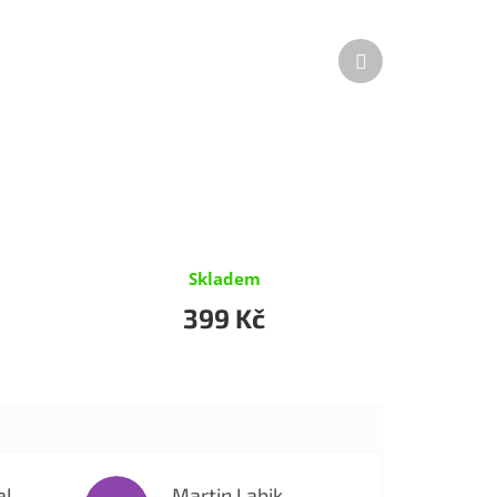
Další
produkt
Skladem
399 Kč
al
Martin Labik