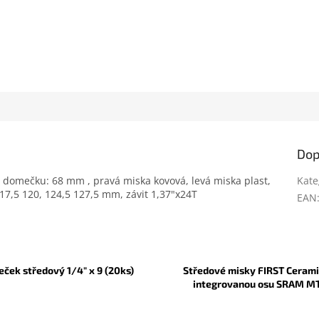
Dop
 domečku: 68 mm , pravá miska kovová, levá miska plast,
Kate
17,5 120, 124,5 127,5 mm, závit 1,37"x24T
EAN
eček středový 1/4" x 9 (20ks)
Středové misky FIRST Cerami
integrovanou osu SRAM M