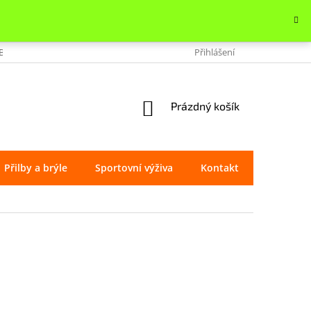
OBCHODU
VRÁCENÍ ZBOŽÍ
REKLAMACE
Přihlášení
OCHRANA OSOBNÍ
NÁKUPNÍ
Prázdný košík
KOŠÍK
Přilby a brýle
Sportovní výživa
Kontakt
Značky