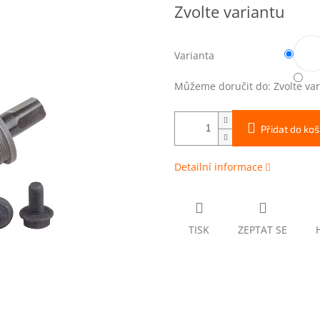
Měrná
Zvolte variantu
cena:
Varianta
Můžeme doručit do:
Zvolte va
Přidat do koš
Detailní informace
TISK
ZEPTAT SE