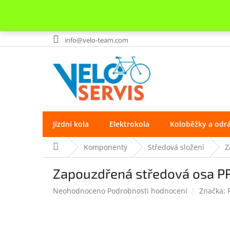
Přejít
info@velo-team.com
na
obsah
Jízdní kola
Elektrokola
Koloběžky a odr
Domů
Komponenty
Středová složení
Z
Zapouzdřená středová osa P
Průměrné
Neohodnoceno
Podrobnosti hodnocení
Značka:
hodnocení
produktu
je
0.0