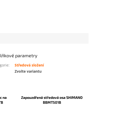
lňkové parametry
gorie
:
Středová složení
:
Zvolte variantu
c na
Zapouzdřená středová osa SHIMANO
TB
BBMT501B