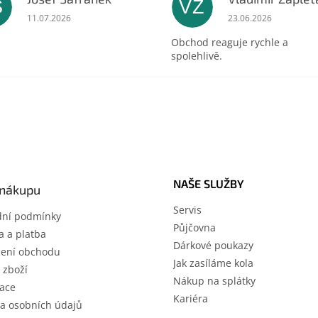
Š
VZ
ek.
Hodnocení obchodu je 5 z 5 hvězdiček.
Hodnocení obchodu 
11.07.2026
23.06.2026
Obchod reaguje rychle a
spolehlivě.
NAŠE SLUŽBY
 nákupu
Servis
ní podmínky
Půjčovna
 a platba
Dárkové poukazy
ení obchodu
Jak zasíláme kola
 zboží
Nákup na splátky
ace
Kariéra
a osobních údajů