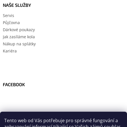
NAŠE SLUŽBY
Servis
Půjčovna
Dárkové poukazy
Jak zasíláme kola
Nákup na splátky
Kariéra
FACEBOOK
Tento web od Vás potřebuje pro správné fungování a
zobrazování informací týkající se Vašich zájmů
souhlas
.