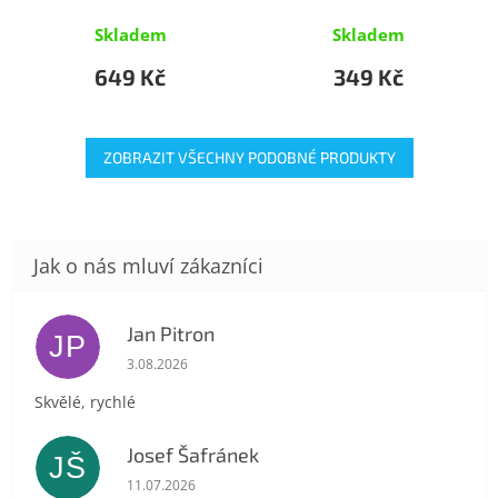
Skladem
Skladem
649 Kč
349 Kč
ZOBRAZIT VŠECHNY PODOBNÉ PRODUKTY
Jan Pitron
JP
Hodnocení obchodu je 5 z 5 hvězdiček.
3.08.2026
Skvělé, rychlé
Josef Šafránek
JŠ
Hodnocení obchodu je 5 z 5 hvězdiček.
11.07.2026