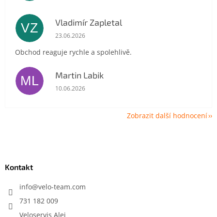
Vladimír Zapletal
VZ
Hodnocení obchodu je 5 z 5 hvězdiček.
23.06.2026
Obchod reaguje rychle a spolehlivě.
Martin Labik
ML
Hodnocení obchodu je 5 z 5 hvězdiček.
10.06.2026
Zobrazit další hodnocení
Z
á
p
a
Kontakt
t
í
info
@
velo-team.com
731 182 009
Veloservis Alej