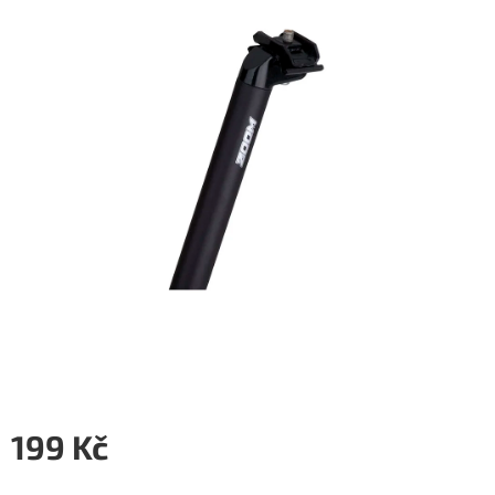
5
hvězdiček.
199 Kč
Měrná