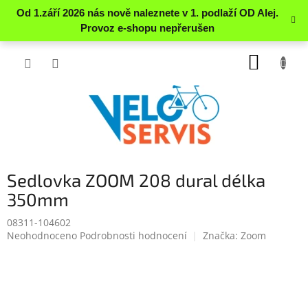
Přejít
NÁKUP
na
obsah
KOŠÍK
Sedlovka ZOOM 208 dural délka
350mm
08311-104602
Průměrné
Neohodnoceno
Podrobnosti hodnocení
Značka:
Zoom
hodnocení
produktu
je
0.0
z