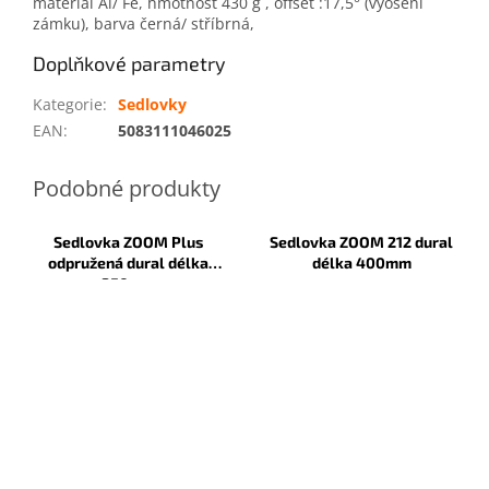
materiál Al/ Fe, hmotnost 430 g , offset :17,5° (vyosení
zámku), barva černá/ stříbrná,
Doplňkové parametry
Kategorie
:
Sedlovky
EAN
:
5083111046025
Sedlovka ZOOM Plus
Sedlovka ZOOM 212 dural
odpružená dural délka
délka 400mm
350mm