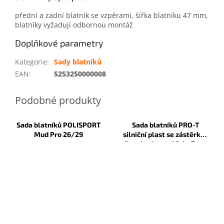
přední a zadní blatník se vzpěrami, šířka blatníku 47 mm,
blatníky vyžadují odbornou montáž
Doplňkové parametry
Kategorie
:
Sady blatníků
EAN
:
5253250000008
Sada blatníků POLISPORT
Sada blatníků PRO-T
Mud Pro 26/29
silniční plast se zástěrkou
černá uchycení Grip-Type