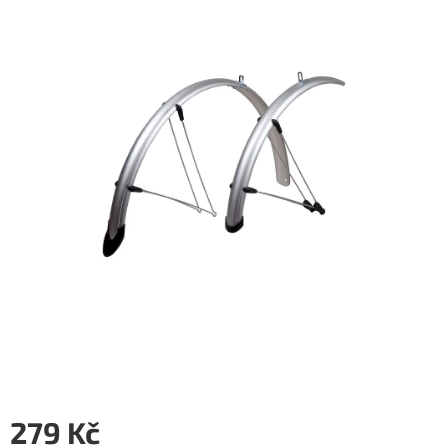
z
5
hvězdiček.
279 Kč