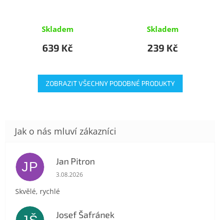
Skladem
Skladem
639 Kč
239 Kč
ZOBRAZIT VŠECHNY PODOBNÉ PRODUKTY
Jan Pitron
JP
Hodnocení obchodu je 5 z 5 hvězdiček.
3.08.2026
Skvělé, rychlé
Josef Šafránek