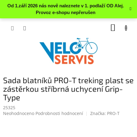
Přejít
NÁKUP
na
obsah
KOŠÍK
Sada blatníků PRO-T treking plast se
zástěrkou stříbrná uchycení Grip-
Type
25325
Průměrné
Neohodnoceno
Podrobnosti hodnocení
Značka:
PRO-T
hodnocení
produktu
je
0.0