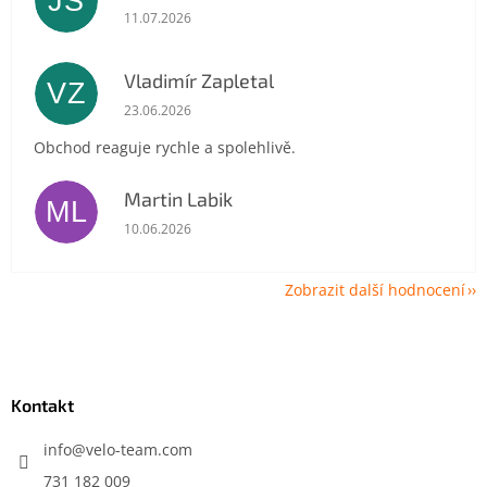
JŠ
Hodnocení obchodu je 5 z 5 hvězdiček.
11.07.2026
Vladimír Zapletal
VZ
Hodnocení obchodu je 5 z 5 hvězdiček.
23.06.2026
Obchod reaguje rychle a spolehlivě.
Martin Labik
ML
Hodnocení obchodu je 5 z 5 hvězdiček.
10.06.2026
Zobrazit další hodnocení
Z
á
p
a
Kontakt
t
í
info
@
velo-team.com
731 182 009