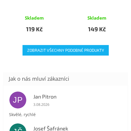
Skladem
Skladem
119 Kč
149 Kč
ZOBRAZIT VŠECHNY PODOBNÉ PRODUKTY
Jan Pitron
JP
Hodnocení obchodu je 5 z 5 hvězdiček.
3.08.2026
Skvělé, rychlé
Josef Šafránek