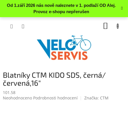
Přejít
NÁKUP
na
obsah
KOŠÍK
Blatníky CTM KIDO SDS, černá/
červená,16"
101.58
Průměrné
Neohodnoceno
Podrobnosti hodnocení
Značka:
CTM
hodnocení
produktu
je
0.0
z