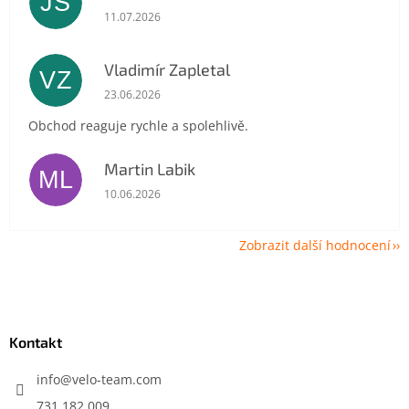
JŠ
Hodnocení obchodu je 5 z 5 hvězdiček.
11.07.2026
Vladimír Zapletal
VZ
Hodnocení obchodu je 5 z 5 hvězdiček.
23.06.2026
Obchod reaguje rychle a spolehlivě.
Martin Labik
ML
Hodnocení obchodu je 5 z 5 hvězdiček.
10.06.2026
Zobrazit další hodnocení
Z
á
p
a
Kontakt
t
í
info
@
velo-team.com
731 182 009