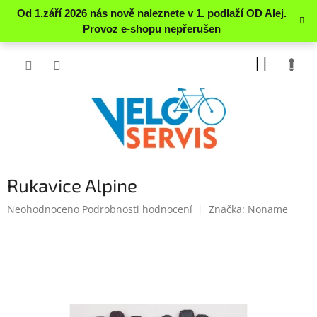
Přejít
NÁKUP
na
obsah
KOŠÍK
Rukavice Alpine
Průměrné
Neohodnoceno
Podrobnosti hodnocení
Značka:
Noname
hodnocení
produktu
je
0.0
z
5
hvězdiček.