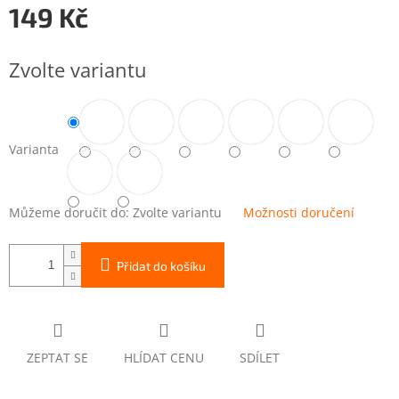
149 Kč
Měrná
cena:
Zvolte variantu
Varianta
Můžeme doručit do:
Zvolte variantu
Možnosti doručení
Přidat do košíku
ZEPTAT SE
HLÍDAT CENU
SDÍLET