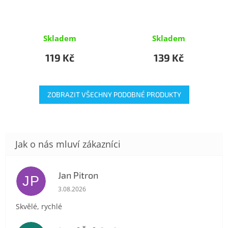
Skladem
Skladem
119 Kč
139 Kč
ZOBRAZIT VŠECHNY PODOBNÉ PRODUKTY
Jan Pitron
JP
Hodnocení obchodu je 5 z 5 hvězdiček.
3.08.2026
Skvělé, rychlé