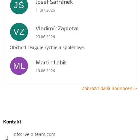
Josef Šafránek
JŠ
Hodnocení obchodu je 5 z 5 hvězdiček.
11.07.2026
Vladimír Zapletal
VZ
Hodnocení obchodu je 5 z 5 hvězdiček.
23.06.2026
Obchod reaguje rychle a spolehlivě.
Martin Labik
ML
Hodnocení obchodu je 5 z 5 hvězdiček.
10.06.2026
Zobrazit další hodnocení
Z
á
p
a
Kontakt
t
í
info
@
velo-team.com