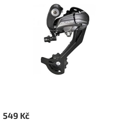
5
hvězdiček.
549 Kč
Měrná