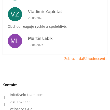
Vladimír Zapletal
VZ
Hodnocení obchodu je 5 z 5 hvězdiček.
23.06.2026
Obchod reaguje rychle a spolehlivě.
Martin Labik
ML
Hodnocení obchodu je 5 z 5 hvězdiček.
10.06.2026
Zobrazit další hodnocení
Z
á
p
a
Kontakt
t
í
info
@
velo-team.com
731 182 009
Veloservis Alej