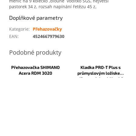
měnič na 9 kolečko ,dlouhé vodítko SGS, největší
pastorek 34 z, rozsah napínání řetězu 45 z,
Doplňkové parametry
Kategorie
:
Přehazovačky
EAN
:
4524667979630
Přehazovačka SHIMANO
Kladka PRO-T Plus s
Acera RDM 3020
průmyslovým ložiskem
děrovaná dural 11 zubů