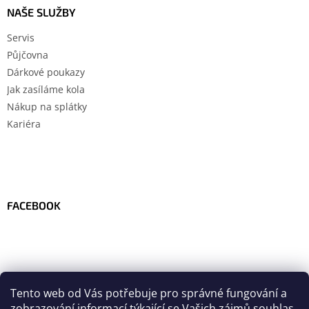
NAŠE SLUŽBY
Servis
Půjčovna
Dárkové poukazy
Jak zasíláme kola
Nákup na splátky
Kariéra
FACEBOOK
Tento web od Vás potřebuje pro správné fungování a
zobrazování informací týkající se Vašich zájmů
souhlas
.