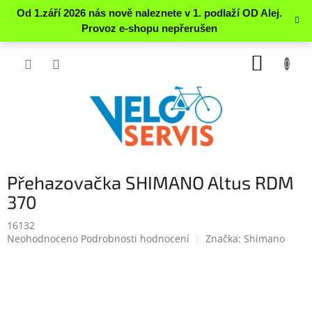
Přejít
NÁKUP
na
obsah
KOŠÍK
Přehazovačka SHIMANO Altus RDM
370
16132
Průměrné
Neohodnoceno
Podrobnosti hodnocení
Značka:
Shimano
hodnocení
produktu
je
0.0
z