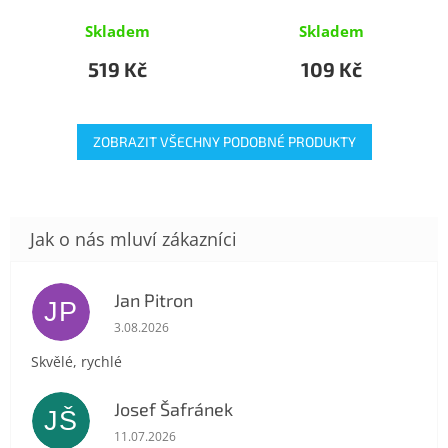
Skladem
Skladem
519 Kč
109 Kč
ZOBRAZIT VŠECHNY PODOBNÉ PRODUKTY
Jan Pitron
JP
Hodnocení obchodu je 5 z 5 hvězdiček.
3.08.2026
Skvělé, rychlé
Josef Šafránek
JŠ
Hodnocení obchodu je 5 z 5 hvězdiček.
11.07.2026