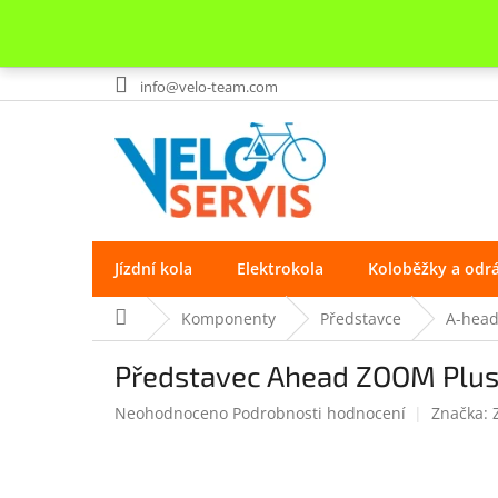
Přejít
info@velo-team.com
na
obsah
Jízdní kola
Elektrokola
Koloběžky a odr
Domů
Komponenty
Představce
A-hea
Představec Ahead ZOOM Plus 1
Průměrné
Neohodnoceno
Podrobnosti hodnocení
Značka:
hodnocení
produktu
je
0.0