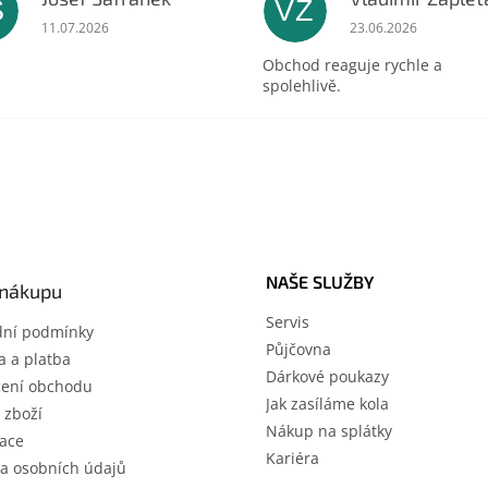
Š
VZ
ek.
Hodnocení obchodu je 5 z 5 hvězdiček.
Hodnocení obchodu 
11.07.2026
23.06.2026
Obchod reaguje rychle a
spolehlivě.
NAŠE SLUŽBY
 nákupu
Servis
ní podmínky
Půjčovna
 a platba
Dárkové poukazy
ení obchodu
Jak zasíláme kola
 zboží
Nákup na splátky
ace
Kariéra
a osobních údajů