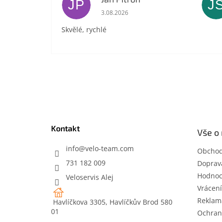
JP
J
Hodnocení obchodu je 5 z 5 hvězdič
3.08.2026
Skvělé, rychlé
Z
á
p
a
t
Kontakt
Vše o
í
info
@
velo-team.com
Obchod
731 182 009
Doprava
Hodnoc
Veloservis Alej
Vrácení
Reklam
Havlíčkova 3305, Havlíčkův Brod 580
01
Ochran