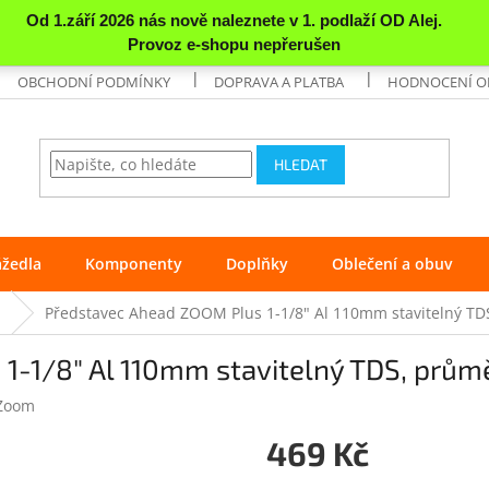
OBCHODNÍ PODMÍNKY
DOPRAVA A PLATBA
HODNOCENÍ 
HLEDAT
ážedla
Komponenty
Doplňky
Oblečení a obuv
d
Představec Ahead ZOOM Plus 1-1/8" Al 110mm stavitelný TD
-1/8" Al 110mm stavitelný TDS, průmě
Zoom
469 Kč