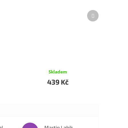
Další
produkt
Skladem
439 Kč
al
Martin Labik