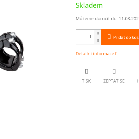
Měrná
Skladem
cena:
Můžeme doručit do:
11.08.202
Přidat do koš
Detailní informace
TISK
ZEPTAT SE