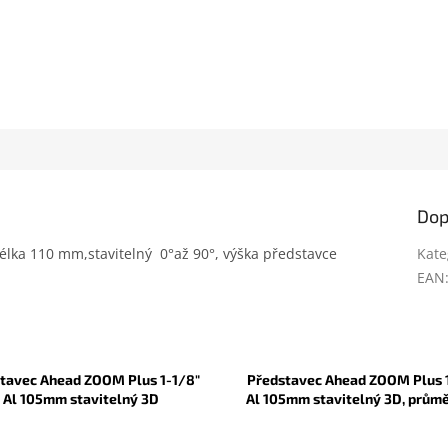
Dop
 délka 110 mm,stavitelný 0°až 90°, výška představce
Kate
EAN
tavec Ahead ZOOM Plus 1-1/8"
Představec Ahead ZOOM Plus 
Al 105mm stavitelný 3D
Al 105mm stavitelný 3D, průmě