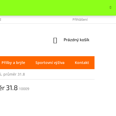
OBCHODU
VRÁCENÍ ZBOŽÍ
REKLAMACE
Přihlášení
OCHRANA OSOBNÍ
NÁKUPNÍ
Prázdný košík
KOŠÍK
Přilby a brýle
Sportovní výživa
Kontakt
Značky
S, průměr 31.8
r 31.8
10009