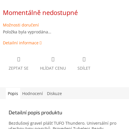
Měrná
cena:
Momentálně nedostupné
Možnosti doručení
Položka byla vyprodána…
Detailní informace
ZEPTAT SE
HLÍDAT CENU
SDÍLET
Popis
Hodnocení
Diskuze
Detailní popis produktu
Bezdušový gravel plášť TUFO Thundero. Universální pro
všechny typy povrchů. Provedení Tubeless Ready.