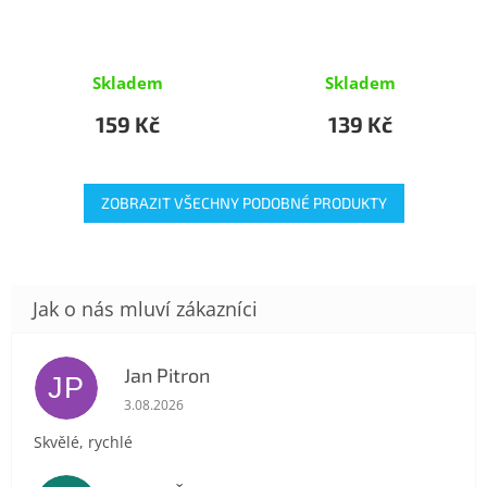
Skladem
Skladem
159 Kč
139 Kč
ZOBRAZIT VŠECHNY PODOBNÉ PRODUKTY
Jan Pitron
JP
Hodnocení obchodu je 5 z 5 hvězdiček.
3.08.2026
Skvělé, rychlé