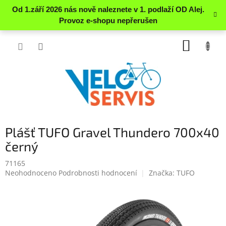
Přejít
NÁKUP
na
obsah
KOŠÍK
Plášť TUFO Gravel Thundero 700x40
černý
71165
Průměrné
Neohodnoceno
Podrobnosti hodnocení
Značka:
TUFO
hodnocení
produktu
je
0.0
z