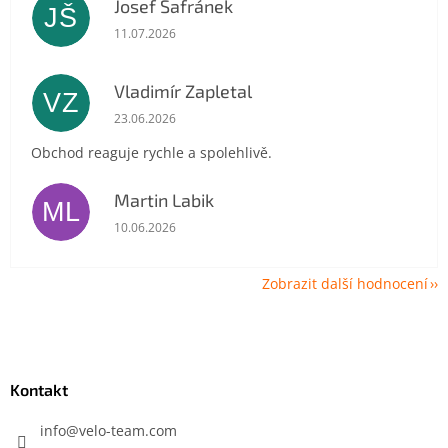
Josef Šafránek
JŠ
Hodnocení obchodu je 5 z 5 hvězdiček.
11.07.2026
Vladimír Zapletal
VZ
Hodnocení obchodu je 5 z 5 hvězdiček.
23.06.2026
Obchod reaguje rychle a spolehlivě.
Martin Labik
ML
Hodnocení obchodu je 5 z 5 hvězdiček.
10.06.2026
Zobrazit další hodnocení
Z
á
p
a
Kontakt
t
í
info
@
velo-team.com