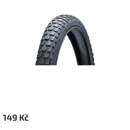
5
hvězdiček.
149 Kč
Měrná