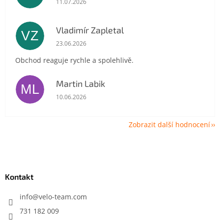
11.07.2026
Vladimír Zapletal
VZ
Hodnocení obchodu je 5 z 5 hvězdiček.
23.06.2026
Obchod reaguje rychle a spolehlivě.
Martin Labik
ML
Hodnocení obchodu je 5 z 5 hvězdiček.
10.06.2026
Zobrazit další hodnocení
Z
á
p
a
Kontakt
t
í
info
@
velo-team.com
731 182 009