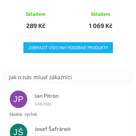
Skladem
Skladem
289 Kč
1 069 Kč
ZOBRAZIT VŠECHNY PODOBNÉ PRODUKTY
Jan Pitron
JP
Hodnocení obchodu je 5 z 5 hvězdiček.
3.08.2026
Skvělé, rychlé
Josef Šafránek
JŠ
Hodnocení obchodu je 5 z 5 hvězdiček.