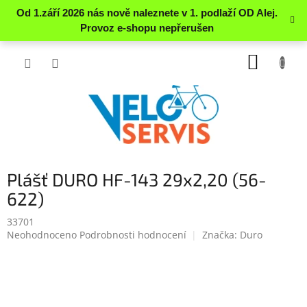
Přejít
NÁKUP
na
obsah
KOŠÍK
Plášť DURO HF-143 29x2,20 (56-
622)
33701
Průměrné
Neohodnoceno
Podrobnosti hodnocení
Značka:
Duro
hodnocení
produktu
je
0.0
z