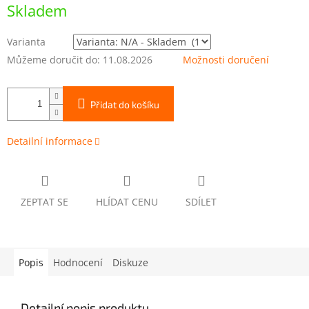
cena:
Skladem
Varianta
Můžeme doručit do:
11.08.2026
Možnosti doručení
Přidat do košíku
Detailní informace
ZEPTAT SE
HLÍDAT CENU
SDÍLET
Popis
Hodnocení
Diskuze
Detailní popis produktu