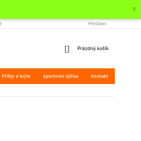
OBCHODU
VRÁCENÍ ZBOŽÍ
REKLAMACE
Přihlášení
OCHRANA OSOBNÍ
NÁKUPNÍ
Prázdný košík
KOŠÍK
Přilby a brýle
Sportovní výživa
Kontakt
Značky