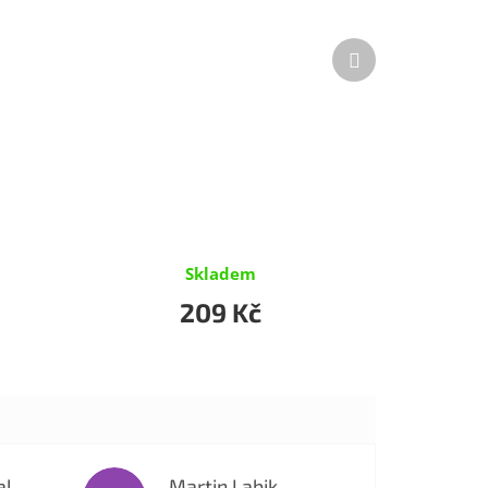
Další
produkt
Skladem
209 Kč
al
Martin Labik