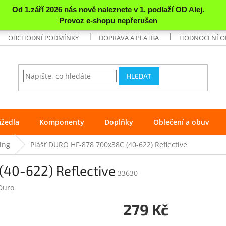
OBCHODNÍ PODMÍNKY
DOPRAVA A PLATBA
HODNOCENÍ 
HLEDAT
ážedla
Komponenty
Doplňky
Oblečení a obuv
ing
Plášť DURO HF-878 700x38C (40-622) Reflective
40-622) Reflective
33630
Duro
279 Kč