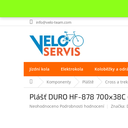
Přejít
info@velo-team.com
na
obsah
Jízdní kola
Elektrokola
Koloběžky a odr
Domů
Komponenty
Pláště
Cross a trek
Plášť DURO HF-878 700x38C (
Průměrné
Neohodnoceno
Podrobnosti hodnocení
Značka:
hodnocení
produktu
je
0.0