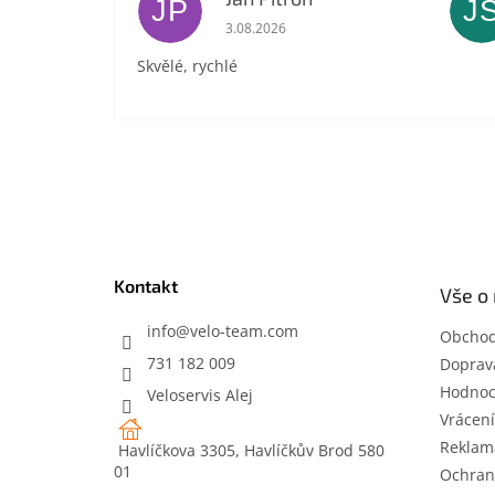
JP
J
Hodnocení obchodu je 5 z 5 hvězdič
3.08.2026
Skvělé, rychlé
Z
á
p
a
t
Kontakt
Vše o
í
info
@
velo-team.com
Obchod
731 182 009
Doprava
Hodnoc
Veloservis Alej
Vrácení
Reklam
Havlíčkova 3305, Havlíčkův Brod 580
01
Ochran