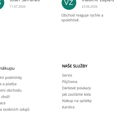
Š
VZ
ek.
Hodnocení obchodu je 5 z 5 hvězdiček.
Hodnocení obchodu 
11.07.2026
23.06.2026
Obchod reaguje rychle a
spolehlivě.
NAŠE SLUŽBY
 nákupu
Servis
ní podmínky
Půjčovna
 a platba
Dárkové poukazy
ení obchodu
Jak zasíláme kola
 zboží
Nákup na splátky
ace
Kariéra
a osobních údajů