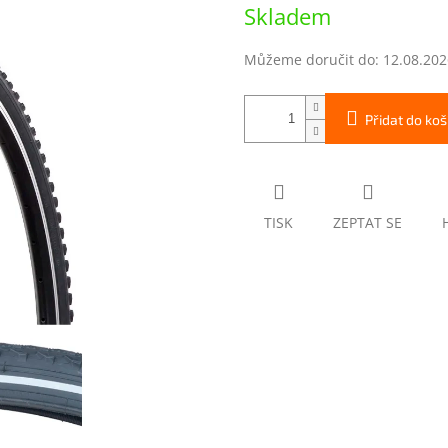
Měrná
Skladem
cena:
Můžeme doručit do:
12.08.202
Přidat do koš
TISK
ZEPTAT SE