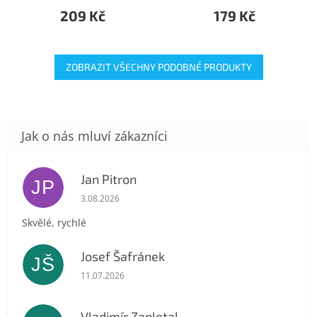
209 Kč
179 Kč
ZOBRAZIT VŠECHNY PODOBNÉ PRODUKTY
Jan Pitron
JP
Hodnocení obchodu je 5 z 5 hvězdiček.
3.08.2026
Skvělé, rychlé
Josef Šafránek
JŠ
Hodnocení obchodu je 5 z 5 hvězdiček.
11.07.2026
Vladimír Zapletal