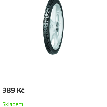
389 Kč
Měrná
cena:
Skladem