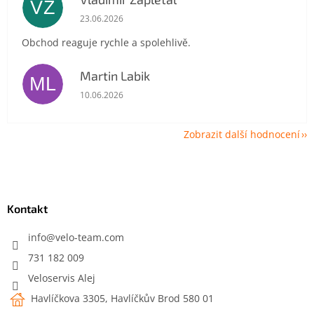
VZ
Hodnocení obchodu je 5 z 5 hvězdiček.
23.06.2026
Obchod reaguje rychle a spolehlivě.
Martin Labik
ML
Hodnocení obchodu je 5 z 5 hvězdiček.
10.06.2026
Zobrazit další hodnocení
Z
á
p
a
Kontakt
t
í
info
@
velo-team.com
731 182 009
Veloservis Alej
Havlíčkova 3305, Havlíčkův Brod 580 01