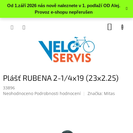
Přejít
NÁKUP
na
obsah
KOŠÍK
Plášť RUBENA 2-1/4x19 (23x2.25)
33896
Průměrné
Neohodnoceno
Podrobnosti hodnocení
Značka:
Mitas
hodnocení
produktu
je
0.0
z
5
hvězdiček.