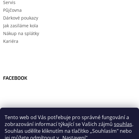
Servis
Půjčovna
Dárkové poukazy
Jak zasíláme kola
Nákup na splátky
Kariéra
FACEBOOK
Tento web od Vás potřebuje pro správné fungování a
zobrazování informací týkající se Vašich zájmů
souhlas
.
Souhlas udělíte kliknutím na tlačítko
„
Souhlasím" nebo
jej můžete odmítnout v „Nastavení".