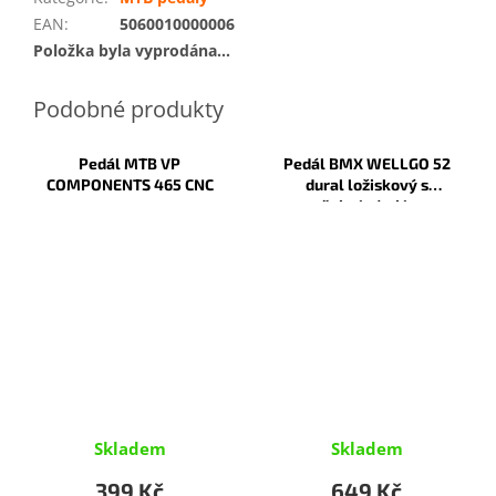
EAN
:
5060010000006
Položka byla vyprodána…
Pedál MTB VP
Pedál BMX WELLGO 52
COMPONENTS 465 CNC
dural ložiskový s
vyměnitelnými hroty
Skladem
Skladem
399 Kč
649 Kč