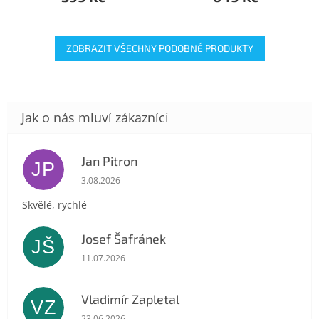
ZOBRAZIT VŠECHNY PODOBNÉ PRODUKTY
Jan Pitron
JP
Hodnocení obchodu je 5 z 5 hvězdiček.
3.08.2026
Skvělé, rychlé
Josef Šafránek
JŠ
Hodnocení obchodu je 5 z 5 hvězdiček.
11.07.2026
Vladimír Zapletal
VZ
Hodnocení obchodu je 5 z 5 hvězdiček.
23.06.2026