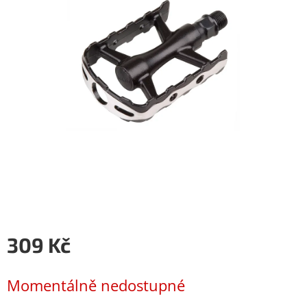
309 Kč
Měrná
cena:
Momentálně nedostupné