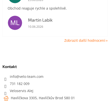
Obchod reaguje rychle a spolehlivě.
Martin Labik
ML
Hodnocení obchodu je 5 z 5 hvězdiček.
10.06.2026
Zobrazit další hodnocení
Z
á
p
a
Kontakt
t
í
info
@
velo-team.com
731 182 009
Veloservis Alej
Havlíčkova 3305, Havlíčkův Brod 580 01