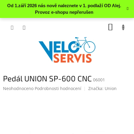
Přejít
NÁKUP
na
obsah
KOŠÍK
Pedál UNION SP-600 CNC
06001
Průměrné
Neohodnoceno
Podrobnosti hodnocení
Značka:
Union
hodnocení
produktu
je
0.0
z
5
hvězdiček.