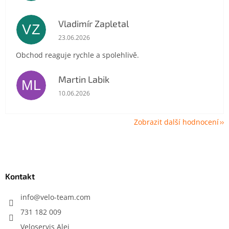
Vladimír Zapletal
VZ
Hodnocení obchodu je 5 z 5 hvězdiček.
23.06.2026
Obchod reaguje rychle a spolehlivě.
Martin Labik
ML
Hodnocení obchodu je 5 z 5 hvězdiček.
10.06.2026
Zobrazit další hodnocení
Z
á
p
a
Kontakt
t
í
info
@
velo-team.com
731 182 009
Veloservis Alej