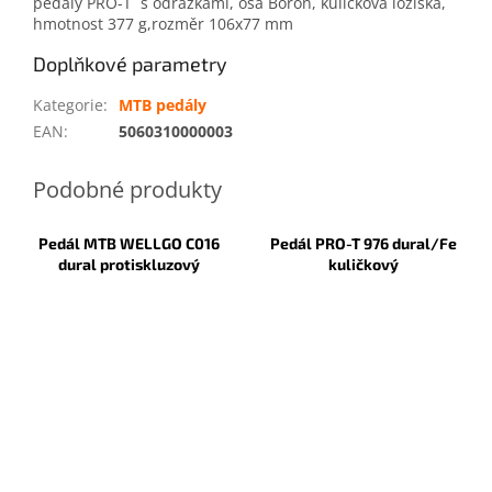
pedály PRO-T s odrazkami, osa Boron, kuličková ložiska,
hmotnost 377 g,rozměr 106x77 mm
Doplňkové parametry
Kategorie
:
MTB pedály
EAN
:
5060310000003
Pedál MTB WELLGO C016
Pedál PRO-T 976 dural/Fe
dural protiskluzový
kuličkový