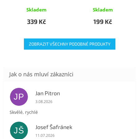
Skladem
Skladem
339 Kč
199 Kč
ZOBRAZIT VŠECHNY PODOBNÉ PRODUKTY
Jan Pitron
JP
Hodnocení obchodu je 5 z 5 hvězdiček.
3.08.2026
Skvělé, rychlé
Josef Šafránek
JŠ
Hodnocení obchodu je 5 z 5 hvězdiček.
11.07.2026