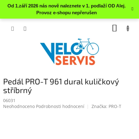
Přejít
NÁKUP
na
obsah
KOŠÍK
Pedál PRO-T 961 dural kuličkový
stříbrný
06031
Průměrné
Neohodnoceno
Podrobnosti hodnocení
Značka:
PRO-T
hodnocení
produktu
je
0.0
z