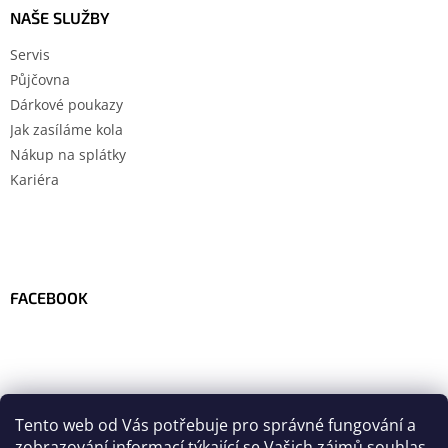
NAŠE SLUŽBY
Servis
Půjčovna
Dárkové poukazy
Jak zasíláme kola
Nákup na splátky
Kariéra
FACEBOOK
Tento web od Vás potřebuje pro správné fungování a
zobrazování informací týkající se Vašich zájmů
souhlas
.