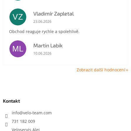
Vladimír Zapletal
VZ
Hodnocení obchodu je 5 z 5 hvězdiček.
23.06.2026
Obchod reaguje rychle a spolehlivě.
Martin Labik
ML
Hodnocení obchodu je 5 z 5 hvězdiček.
10.06.2026
Zobrazit další hodnocení
Z
á
p
a
Kontakt
t
í
info
@
velo-team.com
731 182 009
Veloservis Alej