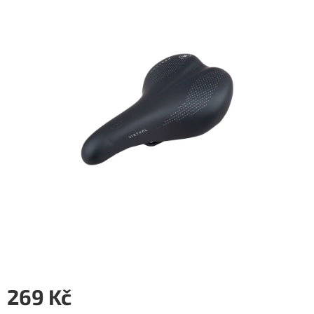
5
hvězdiček.
269 Kč