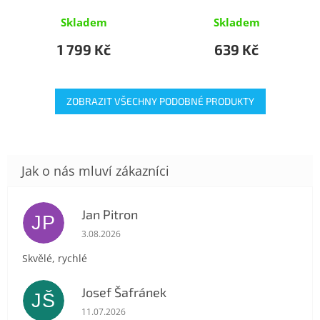
Skladem
Skladem
1 799 Kč
639 Kč
ZOBRAZIT VŠECHNY PODOBNÉ PRODUKTY
Jan Pitron
JP
Hodnocení obchodu je 5 z 5 hvězdiček.
3.08.2026
Skvělé, rychlé
Josef Šafránek
JŠ
Hodnocení obchodu je 5 z 5 hvězdiček.
11.07.2026