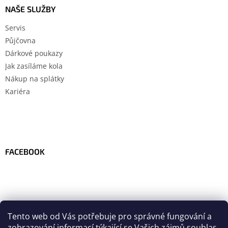
NAŠE SLUŽBY
Servis
Půjčovna
Dárkové poukazy
Jak zasíláme kola
Nákup na splátky
Kariéra
FACEBOOK
Tento web od Vás potřebuje pro správné fungování a
zobrazování informací týkající se Vašich zájmů
souhlas
.