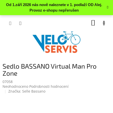
Přejít
NÁKUP
na
obsah
KOŠÍK
Sedlo BASSANO Virtual Man Pro
Zone
07058
Průměrné
Neohodnoceno
Podrobnosti hodnocení
hodnocení
Značka:
Selle Bassano
produktu
je
0.0
z