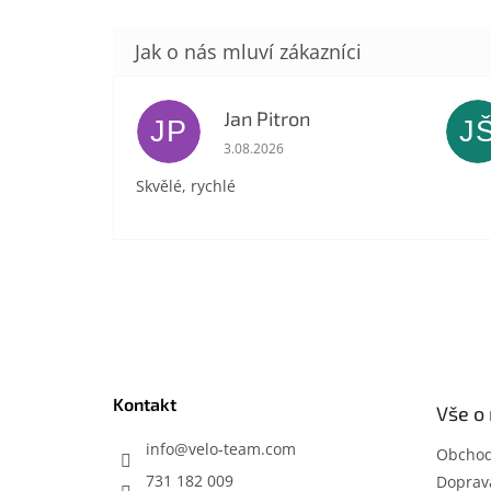
Jan Pitron
JP
J
Hodnocení obchodu je 5 z 5 hvězdič
3.08.2026
Skvělé, rychlé
Z
á
p
a
t
Kontakt
Vše o
í
info
@
velo-team.com
Obchod
731 182 009
Doprava