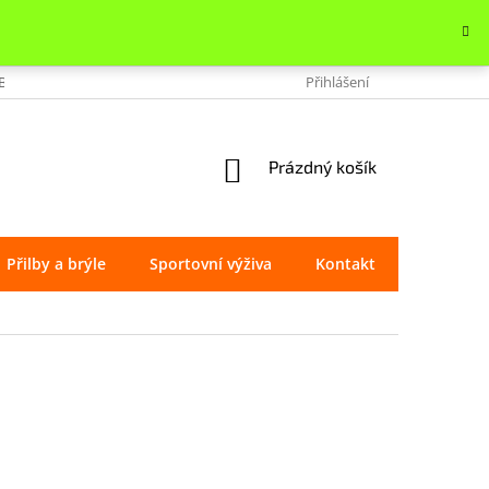
OBCHODU
VRÁCENÍ ZBOŽÍ
REKLAMACE
Přihlášení
OCHRANA OSOBNÍ
NÁKUPNÍ
Prázdný košík
KOŠÍK
Přilby a brýle
Sportovní výživa
Kontakt
Značky