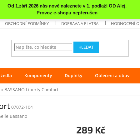
OBCHODNÍ PODMÍNKY
DOPRAVA A PLATBA
HODNOCENÍ 
HLEDAT
ážedla
Komponenty
Doplňky
Oblečení a obuv
lo BASSANO Liberty Comfort
ort
07072-104
Selle Bassano
289 Kč