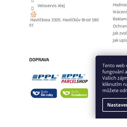
Hodnoc
Veloservis Alej
Vrácení
Reklam
Havlíčkova 3305, Havlíčkův Brod 580
01
Ochran
Jak zvol
Jak upl
DOPRAVA
PLATB
Tento web 
fungování a
Vašich záj
kliknutím n
můžete odm
Nastave
Copyright 2026
Velo-team.com
. Všechna práva vy