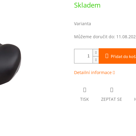
Měrná
Skladem
cena:
Varianta
Můžeme doručit do:
11.08.202
Přidat do koš
Detailní informace
TISK
ZEPTAT SE