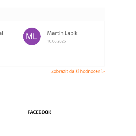
al
Martin Labik
ML
je 5 z 5 hvězdiček.
Hodnocení obchodu je 5 z 5 hvězdiček.
10.06.2026
Zobrazit další hodnocení
FACEBOOK