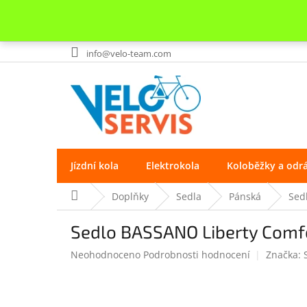
Přejít
info@velo-team.com
na
obsah
Jízdní kola
Elektrokola
Koloběžky a odr
Domů
Doplňky
Sedla
Pánská
Sed
Sedlo BASSANO Liberty Comf
Průměrné
Neohodnoceno
Podrobnosti hodnocení
Značka:
hodnocení
produktu
je
0.0