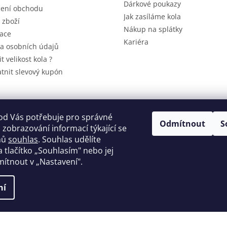
Dárkové poukazy
ení obchodu
Jak zasíláme kola
 zboží
Nákup na splátky
ace
Kariéra
a osobních údajů
it velikost kola ?
atnit slevový kupón
A
od Vás potřebuje pro správné
Odmítnout
S
 zobrazování informací týkající se
mů
souhlas
. Souhlas udělíte
a tlačítko
„
Souhlasím" nebo jej
ítnout v „Nastavení".
ní
hrazena.
Upravit nastavení cookies