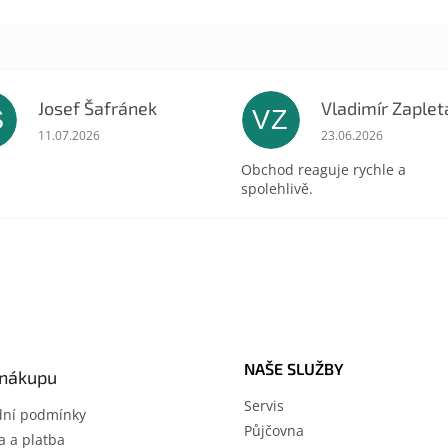
Josef Šafránek
Vladimír Zaplet
Š
VZ
ek.
Hodnocení obchodu je 5 z 5 hvězdiček.
Hodnocení obchodu 
11.07.2026
23.06.2026
Obchod reaguje rychle a
spolehlivě.
NAŠE SLUŽBY
 nákupu
Servis
ní podmínky
Půjčovna
 a platba