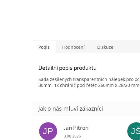
Popis
Hodnocení
Diskuze
Detailní popis produktu
Sada zesílených transparentních nálepek pro oc
30mm, 1x chránič pod řetěz 260mm x 28/20 mm
Jan Pitron
JP
J
Hodnocení obchodu je 5 z 5 hvězdič
3.08.2026