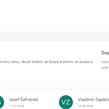
Dop
hranu rámu, obsah balení: 4x kulatá ø 20mm, 4x kulatá ø
Kate
.
EAN
Josef Šafránek
Vladimír Zaplet
Š
VZ
ek.
Hodnocení obchodu je 5 z 5 hvězdiček.
Hodnocení obchodu 
11.07.2026
23.06.2026