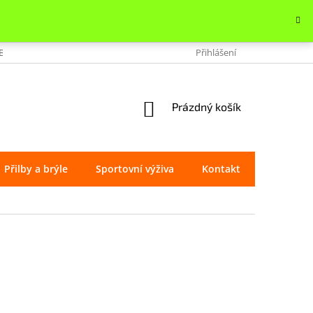
OBCHODU
VRÁCENÍ ZBOŽÍ
REKLAMACE
Přihlášení
OCHRANA OSOBNÍ
NÁKUPNÍ
Prázdný košík
KOŠÍK
Přilby a brýle
Sportovní výživa
Kontakt
Značky