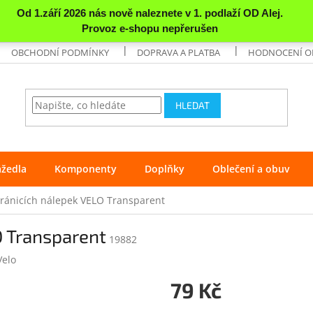
OBCHODNÍ PODMÍNKY
DOPRAVA A PLATBA
HODNOCENÍ 
HLEDAT
ážedla
Komponenty
Doplňky
Oblečení a obuv
ránicích nálepek VELO Transparent
O Transparent
19882
Velo
79 Kč