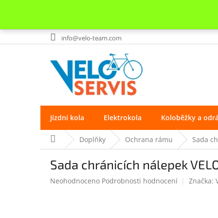
Přejít
info@velo-team.com
na
obsah
Jízdní kola
Elektrokola
Koloběžky a odr
Domů
Doplňky
Ochrana rámu
Sada ch
Sada chránicích nálepek VEL
Průměrné
Neohodnoceno
Podrobnosti hodnocení
Značka:
hodnocení
produktu
je
0.0