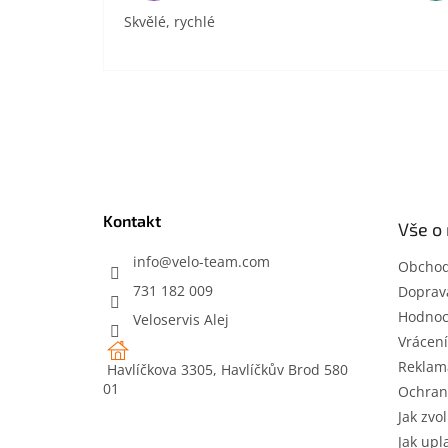
Skvělé, rychlé
Z
á
p
a
t
Kontakt
Vše o
í
info
@
velo-team.com
Obchod
731 182 009
Doprava
Hodnoc
Veloservis Alej
Vrácení
Reklam
Havlíčkova 3305, Havlíčkův Brod 580
01
Ochran
Jak zvol
Jak upl