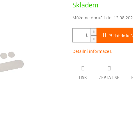
Měrná
Skladem
cena:
Můžeme doručit do:
12.08.202
Přidat do koš
Detailní informace
TISK
ZEPTAT SE