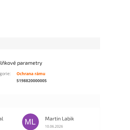
lňkové parametry
gorie
:
Ochrana rámu
:
5198820000005
al
Martin Labik
ML
je 5 z 5 hvězdiček.
Hodnocení obchodu je 5 z 5 hvězdiček.
10.06.2026