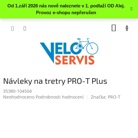
Přejít
NÁKUP
na
obsah
KOŠÍK
Návleky na tretry PRO-T Plus
35380-104504
Průměrné
Neohodnoceno
Podrobnosti hodnocení
Značka:
PRO-T
hodnocení
produktu
je
0.0
z
5
hvězdiček.