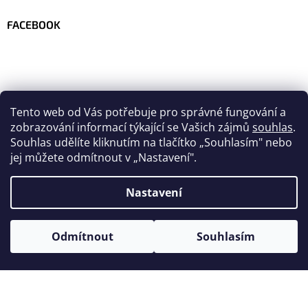
FACEBOOK
Tento web od Vás potřebuje pro správné fungování a
zobrazování informací týkající se Vašich zájmů
souhlas
.
Souhlas udělíte kliknutím na tlačítko
„
Souhlasím" nebo
jej můžete odmítnout v „Nastavení".
Nastavení
Vytvořil Shoptet
Odmítnout
Souhlasím
Copyright 2026
Velo-team.com
. Všechna práva vyhrazena.
Upravit nastavení cookies