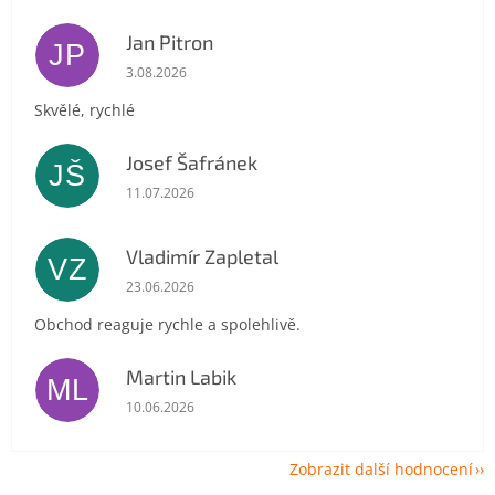
Jan Pitron
JP
Hodnocení obchodu je 5 z 5 hvězdiček.
3.08.2026
Skvělé, rychlé
Josef Šafránek
JŠ
Hodnocení obchodu je 5 z 5 hvězdiček.
11.07.2026
Vladimír Zapletal
VZ
Hodnocení obchodu je 5 z 5 hvězdiček.
23.06.2026
Obchod reaguje rychle a spolehlivě.
Martin Labik
ML
Hodnocení obchodu je 5 z 5 hvězdiček.
10.06.2026
Zobrazit další hodnocení