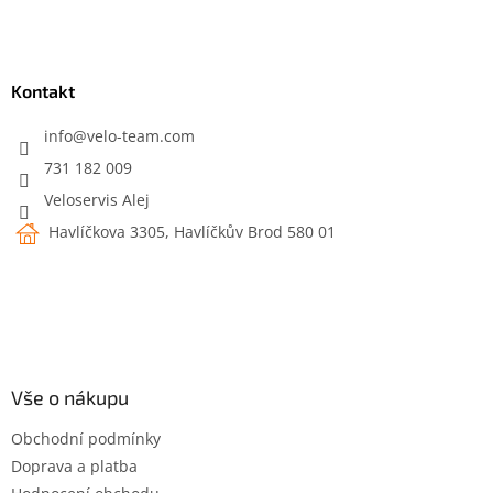
Z
á
p
a
Kontakt
t
í
info
@
velo-team.com
731 182 009
Veloservis Alej
Havlíčkova 3305, Havlíčkův Brod 580 01
Vše o nákupu
Obchodní podmínky
Doprava a platba