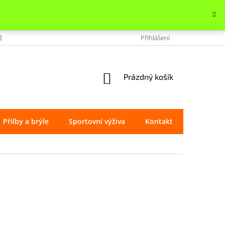
OBCHODU
VRÁCENÍ ZBOŽÍ
REKLAMACE
Přihlášení
OCHRANA OSOBNÍ
NÁKUPNÍ
Prázdný košík
KOŠÍK
Přilby a brýle
Sportovní výživa
Kontakt
Značky