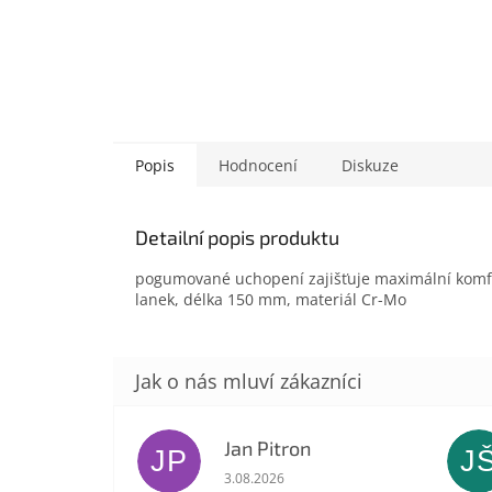
Popis
Hodnocení
Diskuze
Detailní popis produktu
pogumované uchopení zajišťuje maximální komfort
lanek, délka 150 mm, materiál Cr-Mo
Jan Pitron
JP
J
Hodnocení obchodu je 5 z 5 hvězdič
3.08.2026