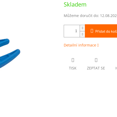
Měrná
Skladem
cena:
Můžeme doručit do:
12.08.202
Přidat do koš
Detailní informace
TISK
ZEPTAT SE