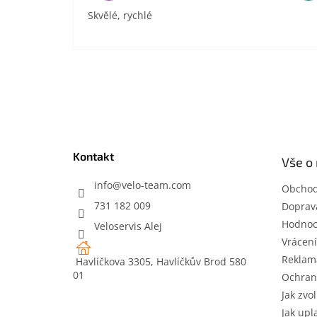
Skvělé, rychlé
Z
á
p
a
t
Kontakt
Vše o
í
info
@
velo-team.com
Obchod
731 182 009
Doprava
Hodnoc
Veloservis Alej
Vrácení
Reklam
Havlíčkova 3305, Havlíčkův Brod 580
01
Ochran
Jak zvol
Jak upl