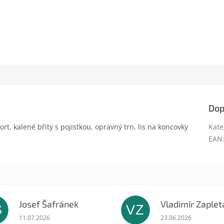
Dop
, kalené břity s pojistkou, opravný trn, lis na koncovky
Kate
EAN
Josef Šafránek
Vladimír Zaplet
Š
VZ
ek.
Hodnocení obchodu je 5 z 5 hvězdiček.
Hodnocení obchodu 
11.07.2026
23.06.2026