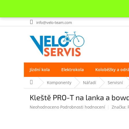
Přejít
info@velo-team.com
na
obsah
Jízdní kola
Elektrokola
Koloběžky a odr
Domů
Komponenty
Nářadí
Servisní
Kleště PRO-T na lanka a bo
Průměrné
Neohodnoceno
Podrobnosti hodnocení
Značka:
hodnocení
produktu
je
0.0