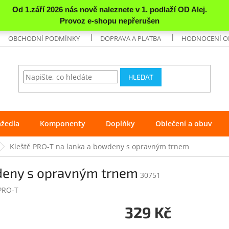
OBCHODNÍ PODMÍNKY
DOPRAVA A PLATBA
HODNOCENÍ 
HLEDAT
ážedla
Komponenty
Doplňky
Oblečení a obuv
Kleště PRO-T na lanka a bowdeny s opravným trnem
wdeny s opravným trnem
30751
PRO-T
329 Kč