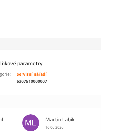
lňkové parametry
gorie
:
Servisní nářadí
:
5307510000007
al
Martin Labik
ML
je 5 z 5 hvězdiček.
Hodnocení obchodu je 5 z 5 hvězdiček.
10.06.2026