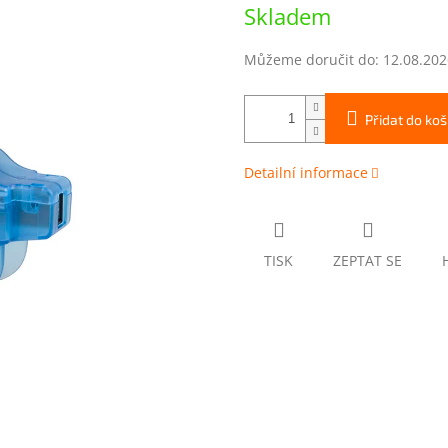
Měrná
Skladem
cena:
Můžeme doručit do:
12.08.202
Přidat do koš
Detailní informace
TISK
ZEPTAT SE