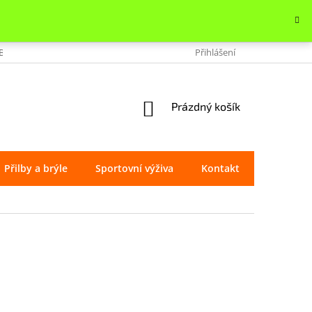
OBCHODU
VRÁCENÍ ZBOŽÍ
REKLAMACE
Přihlášení
OCHRANA OSOBNÍ
NÁKUPNÍ
Prázdný košík
KOŠÍK
Přilby a brýle
Sportovní výživa
Kontakt
Značky