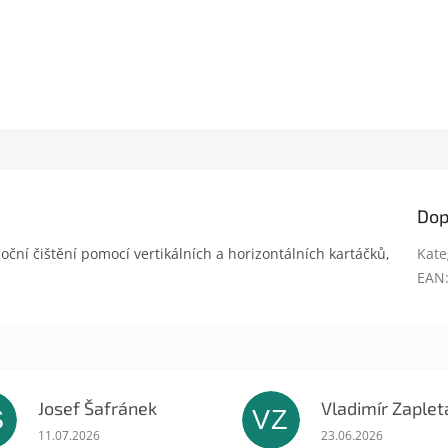
Dop
oční čištění pomocí vertikálních a horizontálních kartáčků,
Kate
EAN
Josef Šafránek
Vladimír Zaplet
Š
VZ
ek.
Hodnocení obchodu je 5 z 5 hvězdiček.
Hodnocení obchodu 
11.07.2026
23.06.2026