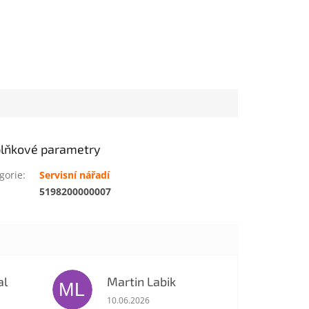
lňkové parametry
gorie
:
Servisní nářadí
:
5198200000007
al
Martin Labik
ML
je 5 z 5 hvězdiček.
Hodnocení obchodu je 5 z 5 hvězdiček.
10.06.2026