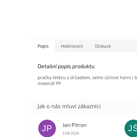
Popis
Hodnocení
Diskuze
Detailní popis produktu
pračka řetězu s držadlem, velmi účinné horní i b
materiál PP
Jan Pitron
JP
J
Hodnocení obchodu je 5 z 5 hvězdič
3.08.2026