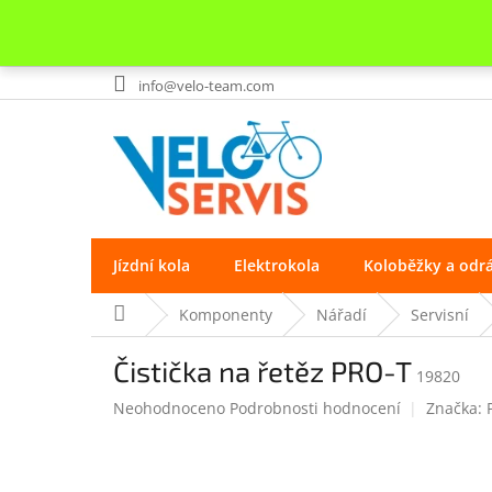
Přejít
info@velo-team.com
na
obsah
Jízdní kola
Elektrokola
Koloběžky a odr
Domů
Komponenty
Nářadí
Servisní
Čistička na řetěz PRO-T
19820
Průměrné
Neohodnoceno
Podrobnosti hodnocení
Značka:
hodnocení
produktu
je
0.0