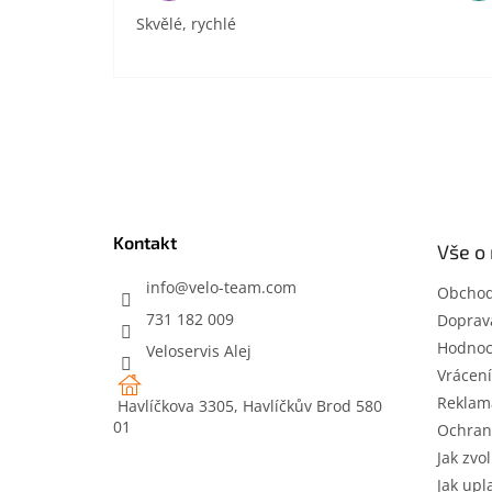
Skvělé, rychlé
Z
á
p
a
t
Kontakt
Vše o
í
info
@
velo-team.com
Obchod
731 182 009
Doprava
Hodnoc
Veloservis Alej
Vrácení
Reklam
Havlíčkova 3305, Havlíčkův Brod 580
01
Ochran
Jak zvol
Jak upl