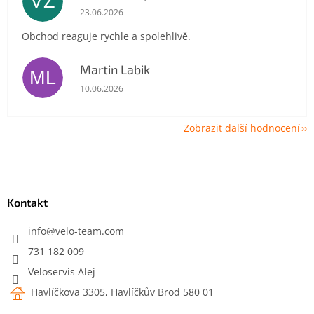
VZ
Hodnocení obchodu je 5 z 5 hvězdiček.
23.06.2026
Obchod reaguje rychle a spolehlivě.
Martin Labik
ML
Hodnocení obchodu je 5 z 5 hvězdiček.
10.06.2026
Zobrazit další hodnocení
Z
á
p
a
Kontakt
t
í
info
@
velo-team.com
731 182 009
Veloservis Alej
Havlíčkova 3305, Havlíčkův Brod 580 01