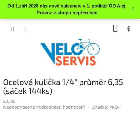
Přejít
NÁKUP
na
obsah
KOŠÍK
Ocelová kulička 1/4" průměr 6,35
(sáček 144ks)
20356
Průměrné
Neohodnoceno
Podrobnosti hodnocení
Značka:
PRO-T
hodnocení
produktu
je
0.0
z