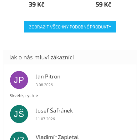
39 Kč
59 Kč
ZOBRAZIT VŠECHNY PODOBNÉ PRODUKTY
Jan Pitron
JP
Hodnocení obchodu je 5 z 5 hvězdiček.
3.08.2026
Skvělé, rychlé
Josef Šafránek
JŠ
Hodnocení obchodu je 5 z 5 hvězdiček.
11.07.2026
Vladimír Zapletal