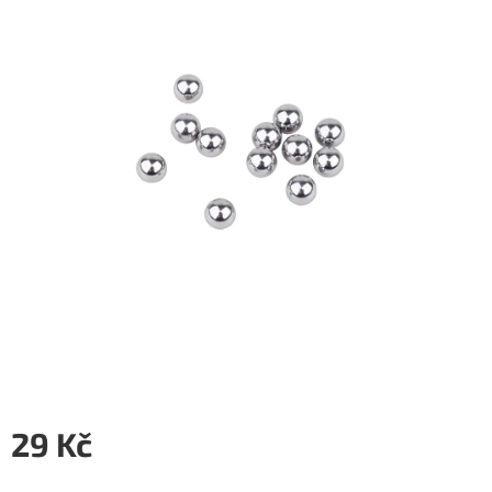
5
hvězdiček.
29 Kč
Měrná