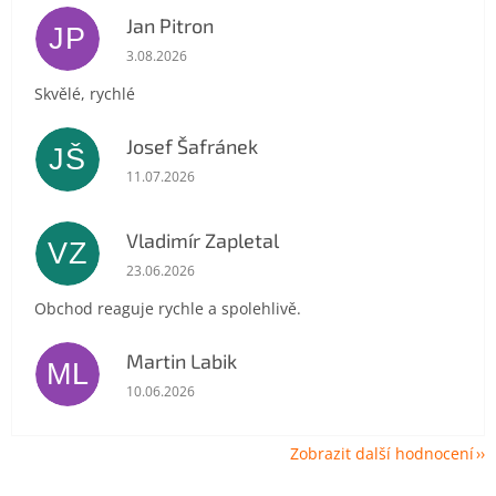
Jan Pitron
JP
Hodnocení obchodu je 5 z 5 hvězdiček.
3.08.2026
Skvělé, rychlé
Josef Šafránek
JŠ
Hodnocení obchodu je 5 z 5 hvězdiček.
11.07.2026
Vladimír Zapletal
VZ
Hodnocení obchodu je 5 z 5 hvězdiček.
23.06.2026
Obchod reaguje rychle a spolehlivě.
Martin Labik
ML
Hodnocení obchodu je 5 z 5 hvězdiček.
10.06.2026
Zobrazit další hodnocení