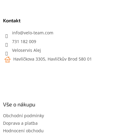
Z
á
p
a
Kontakt
t
í
info
@
velo-team.com
731 182 009
Veloservis Alej
Havlíčkova 3305, Havlíčkův Brod 580 01
Vše o nákupu
Obchodní podmínky
Doprava a platba
Hodnocení obchodu