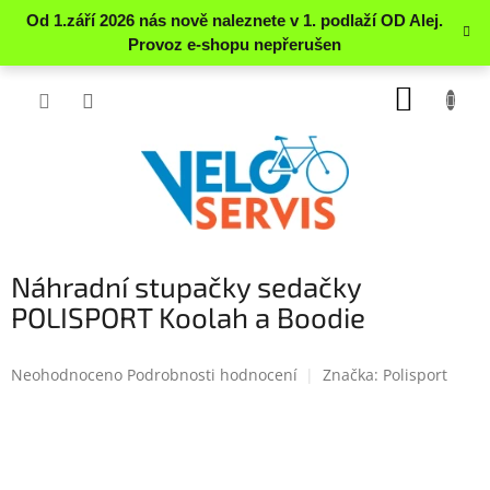
Přejít
NÁKUP
na
obsah
KOŠÍK
Náhradní stupačky sedačky
POLISPORT Koolah a Boodie
Průměrné
Neohodnoceno
Podrobnosti hodnocení
Značka:
Polisport
hodnocení
produktu
je
0.0
z