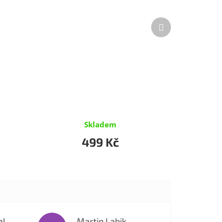
Další
produkt
Skladem
499 Kč
al
Martin Labik