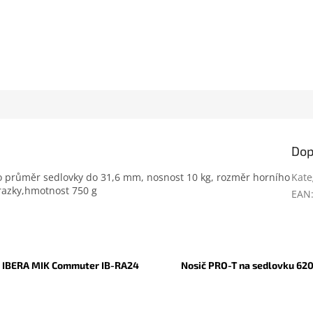
Dop
pro průměr sedlovky do 31,6 mm, nosnost 10 kg, rozměr horního
Kate
razky,hmotnost 750 g
EAN
č IBERA MIK Commuter IB-RA24
Nosič PRO-T na sedlovku 62