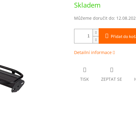
Měrná
Skladem
cena:
Můžeme doručit do:
12.08.202
Přidat do koš
Detailní informace
TISK
ZEPTAT SE