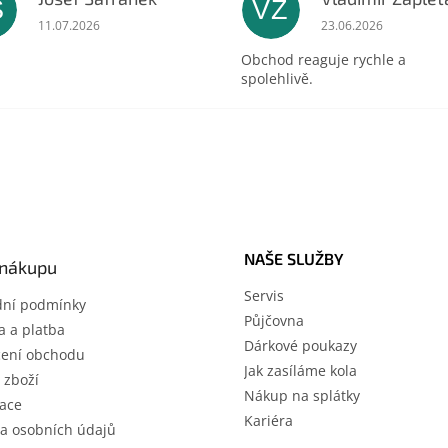
Š
VZ
ek.
Hodnocení obchodu je 5 z 5 hvězdiček.
Hodnocení obchodu 
11.07.2026
23.06.2026
Obchod reaguje rychle a
spolehlivě.
NAŠE SLUŽBY
 nákupu
Servis
ní podmínky
Půjčovna
 a platba
Dárkové poukazy
ení obchodu
Jak zasíláme kola
 zboží
Nákup na splátky
ace
Kariéra
a osobních údajů