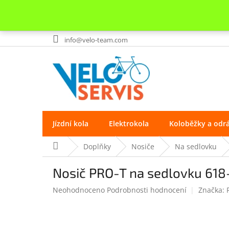
Přejít
info@velo-team.com
na
obsah
Jízdní kola
Elektrokola
Koloběžky a odr
Domů
Doplňky
Nosiče
Na sedlovku
Nosič PRO-T na sedlovku 618
Průměrné
Neohodnoceno
Podrobnosti hodnocení
Značka:
hodnocení
produktu
je
0.0