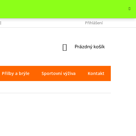
OBCHODU
VRÁCENÍ ZBOŽÍ
REKLAMACE
Přihlášení
OCHRANA OSOBNÍ
NÁKUPNÍ
Prázdný košík
KOŠÍK
Přilby a brýle
Sportovní výživa
Kontakt
Značky