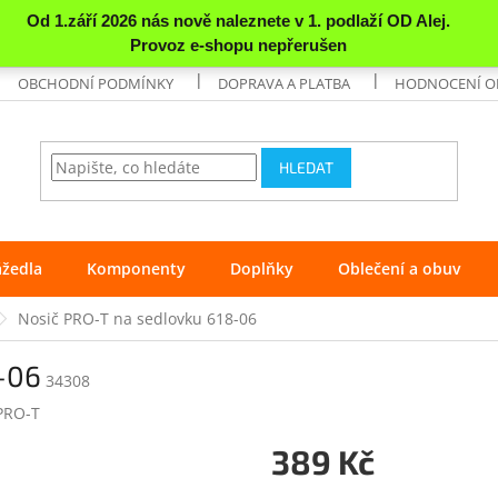
OBCHODNÍ PODMÍNKY
DOPRAVA A PLATBA
HODNOCENÍ 
HLEDAT
ážedla
Komponenty
Doplňky
Oblečení a obuv
Nosič PRO-T na sedlovku 618-06
-06
34308
PRO-T
389 Kč