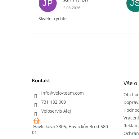
JP
J
Hodnocení obchodu je 5 z 5 hvězdič
3.08.2026
Skvělé, rychlé
Z
á
p
a
t
Kontakt
Vše o
í
info
@
velo-team.com
Obchod
731 182 009
Doprava
Hodnoc
Veloservis Alej
Vrácení
Reklam
Havlíčkova 3305, Havlíčkův Brod 580
01
Ochran