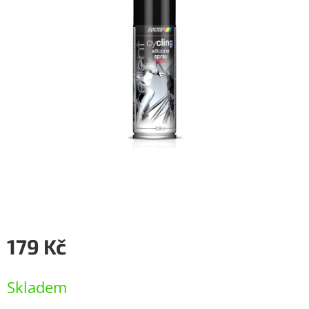
179 Kč
Měrná
cena:
Skladem