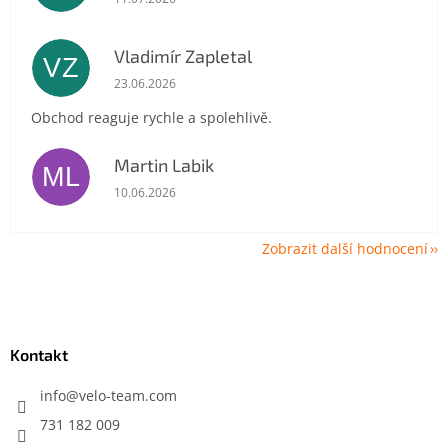
Vladimír Zapletal
VZ
Hodnocení obchodu je 5 z 5 hvězdiček.
23.06.2026
Obchod reaguje rychle a spolehlivě.
Martin Labik
ML
Hodnocení obchodu je 5 z 5 hvězdiček.
10.06.2026
Zobrazit další hodnocení
Z
á
p
a
Kontakt
t
í
info
@
velo-team.com
731 182 009