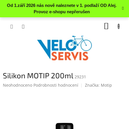
Přejít
NÁKUP
na
obsah
KOŠÍK
Silikon MOTIP 200ml
29231
Průměrné
Neohodnoceno
Podrobnosti hodnocení
Značka:
Motip
hodnocení
produktu
je
0.0
z
5
hvězdiček.