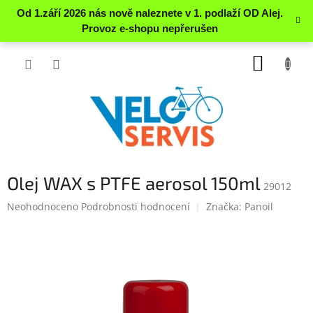
Přejít
NÁKUP
na
obsah
KOŠÍK
Olej WAX s PTFE aerosol 150ml
29012
Průměrné
Neohodnoceno
Podrobnosti hodnocení
Značka:
Panoil
hodnocení
produktu
je
0.0
z
5
hvězdiček.