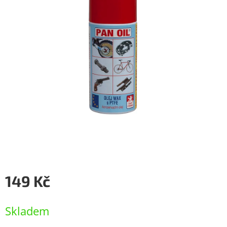
149 Kč
Měrná
cena:
Skladem