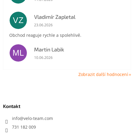
Vladimír Zapletal
VZ
Hodnocení obchodu je 5 z 5 hvězdiček.
23.06.2026
Obchod reaguje rychle a spolehlivě.
Martin Labik
ML
Hodnocení obchodu je 5 z 5 hvězdiček.
10.06.2026
Zobrazit další hodnocení
Z
á
p
a
Kontakt
t
í
info
@
velo-team.com
731 182 009