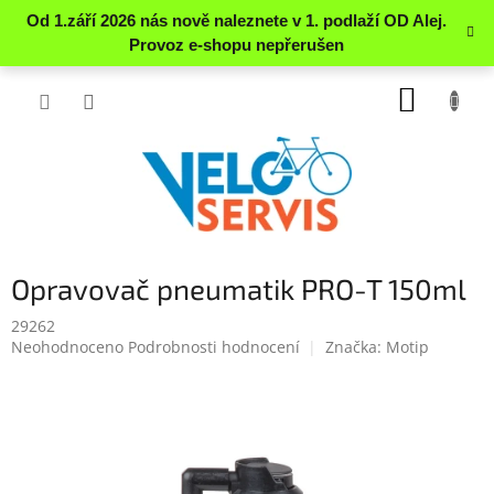
Přejít
NÁKUP
na
obsah
KOŠÍK
Opravovač pneumatik PRO-T 150ml
29262
Průměrné
Neohodnoceno
Podrobnosti hodnocení
Značka:
Motip
hodnocení
produktu
je
0.0
z
5
hvězdiček.