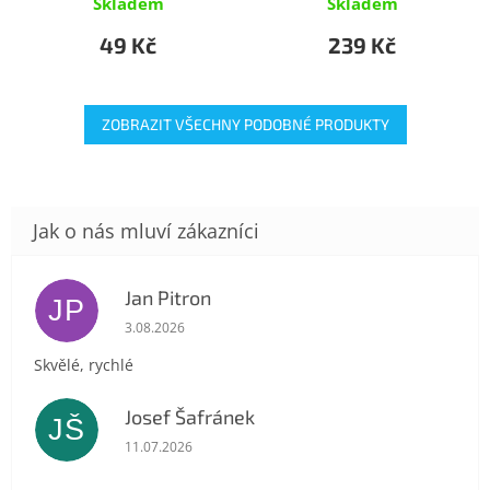
Skladem
Skladem
49 Kč
239 Kč
ZOBRAZIT VŠECHNY PODOBNÉ PRODUKTY
Jan Pitron
JP
Hodnocení obchodu je 5 z 5 hvězdiček.
3.08.2026
Skvělé, rychlé
Josef Šafránek
JŠ
Hodnocení obchodu je 5 z 5 hvězdiček.
11.07.2026