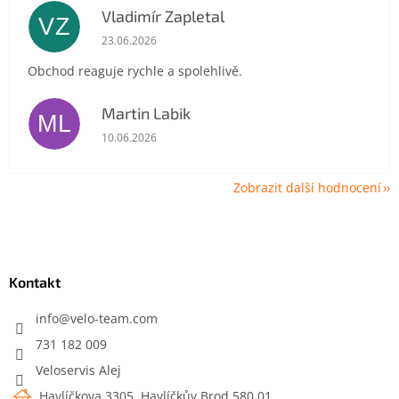
Vladimír Zapletal
VZ
Hodnocení obchodu je 5 z 5 hvězdiček.
23.06.2026
Obchod reaguje rychle a spolehlivě.
Martin Labik
ML
Hodnocení obchodu je 5 z 5 hvězdiček.
10.06.2026
Zobrazit další hodnocení
Z
á
p
a
Kontakt
t
í
info
@
velo-team.com
731 182 009
Veloservis Alej
Havlíčkova 3305, Havlíčkův Brod 580 01