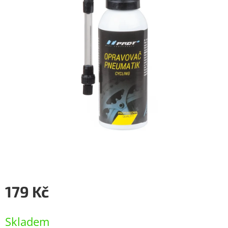
179 Kč
Měrná
cena:
Skladem