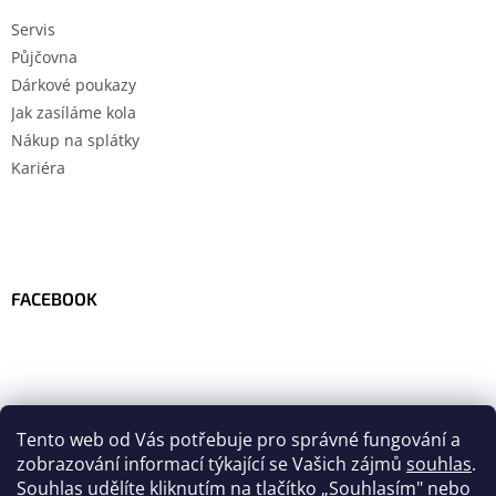
Servis
Půjčovna
Dárkové poukazy
Jak zasíláme kola
Nákup na splátky
Kariéra
FACEBOOK
Tento web od Vás potřebuje pro správné fungování a
zobrazování informací týkající se Vašich zájmů
souhlas
.
Souhlas udělíte kliknutím na tlačítko
„
Souhlasím" nebo