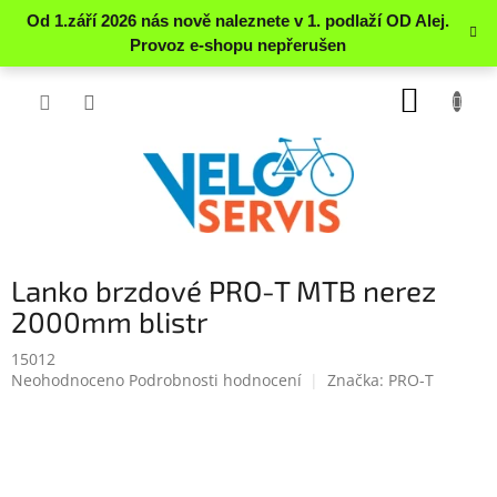
Přejít
NÁKUP
na
obsah
KOŠÍK
Lanko brzdové PRO-T MTB nerez
2000mm blistr
15012
Průměrné
Neohodnoceno
Podrobnosti hodnocení
Značka:
PRO-T
hodnocení
produktu
je
0.0
z