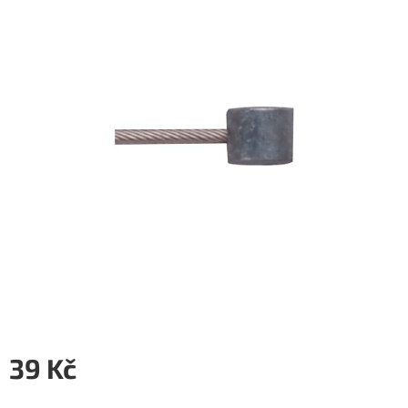
5
hvězdiček.
39 Kč
Měrná