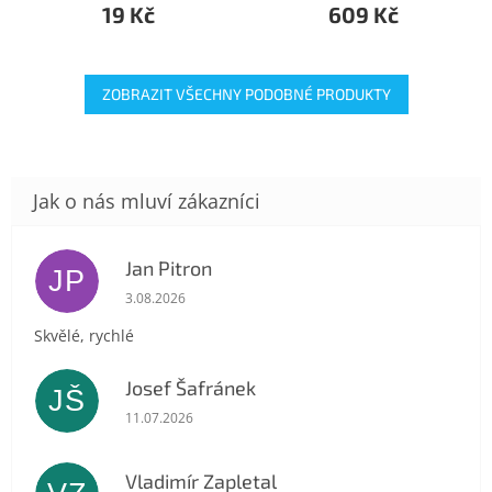
19 Kč
609 Kč
ZOBRAZIT VŠECHNY PODOBNÉ PRODUKTY
Jan Pitron
JP
Hodnocení obchodu je 5 z 5 hvězdiček.
3.08.2026
Skvělé, rychlé
Josef Šafránek
JŠ
Hodnocení obchodu je 5 z 5 hvězdiček.
11.07.2026
Vladimír Zapletal