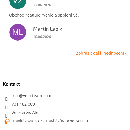
VZ
Hodnocení obchodu je 5 z 5 hvězdiček.
23.06.2026
Obchod reaguje rychle a spolehlivě.
Martin Labik
ML
Hodnocení obchodu je 5 z 5 hvězdiček.
10.06.2026
Zobrazit další hodnocení
Z
á
p
a
Kontakt
t
í
info
@
velo-team.com
731 182 009
Veloservis Alej
Havlíčkova 3305, Havlíčkův Brod 580 01