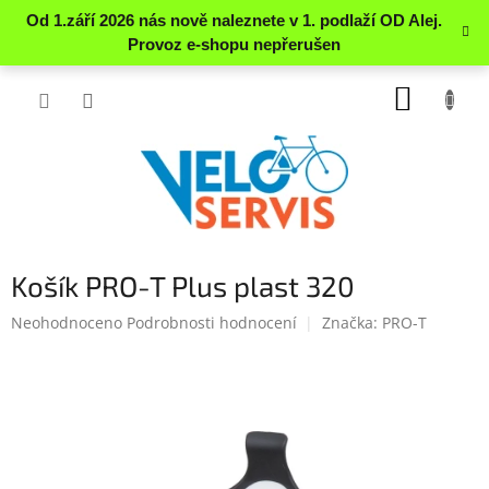
Přejít
NÁKUP
na
obsah
KOŠÍK
Košík PRO-T Plus plast 320
Průměrné
Neohodnoceno
Podrobnosti hodnocení
Značka:
PRO-T
hodnocení
produktu
je
0.0
z
5
hvězdiček.