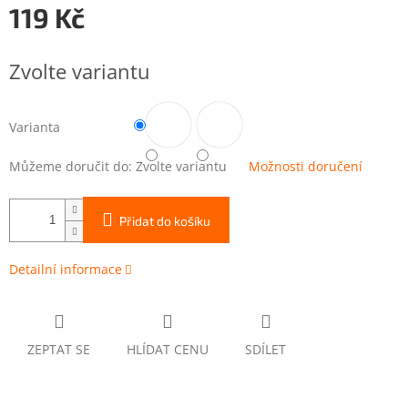
119 Kč
Měrná
cena:
Zvolte variantu
Varianta
Můžeme doručit do:
Zvolte variantu
Možnosti doručení
Přidat do košíku
Detailní informace
ZEPTAT SE
HLÍDAT CENU
SDÍLET