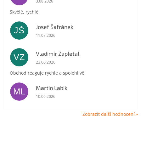
3.08.2026
Skvělé, rychlé
Josef Šafránek
JŠ
Hodnocení obchodu je 5 z 5 hvězdiček.
11.07.2026
Vladimír Zapletal
VZ
Hodnocení obchodu je 5 z 5 hvězdiček.
23.06.2026
Obchod reaguje rychle a spolehlivě.
Martin Labik
ML
Hodnocení obchodu je 5 z 5 hvězdiček.
10.06.2026
Zobrazit další hodnocení
Z
á
p