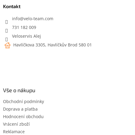
a
Kontakt
t
í
info
@
velo-team.com
731 182 009
Veloservis Alej
Havlíčkova 3305, Havlíčkův Brod 580 01
Vše o nákupu
Obchodní podmínky
Doprava a platba
Hodnocení obchodu
Vrácení zboží
Reklamace