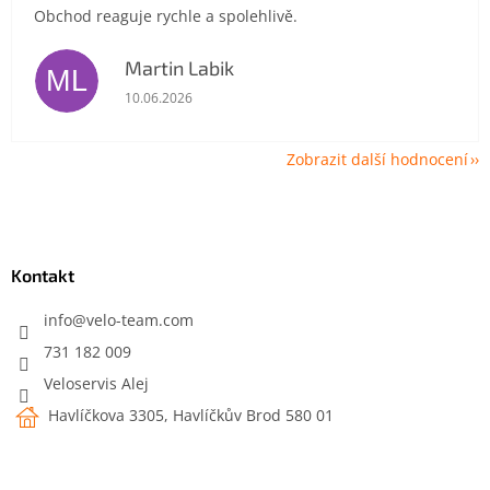
Obchod reaguje rychle a spolehlivě.
Martin Labik
ML
Hodnocení obchodu je 5 z 5 hvězdiček.
10.06.2026
Zobrazit další hodnocení
Z
á
p
a
Kontakt
t
í
info
@
velo-team.com
731 182 009
Veloservis Alej
Havlíčkova 3305, Havlíčkův Brod 580 01