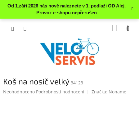
Přejít
NÁKUP
na
obsah
KOŠÍK
Koš na nosič velký
34123
Průměrné
Neohodnoceno
Podrobnosti hodnocení
Značka:
Noname
hodnocení
produktu
je
0.0
z
5
hvězdiček.