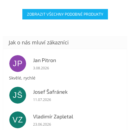
ZOBRAZIT VŠECHNY PODOBNÉ PRODUKTY
Jan Pitron
JP
Hodnocení obchodu je 5 z 5 hvězdiček.
3.08.2026
Skvělé, rychlé
Josef Šafránek
JŠ
Hodnocení obchodu je 5 z 5 hvězdiček.
11.07.2026
Vladimír Zapletal
VZ
Hodnocení obchodu je 5 z 5 hvězdiček.
23.06.2026