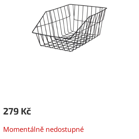
279 Kč
Měrná
cena:
Momentálně nedostupné