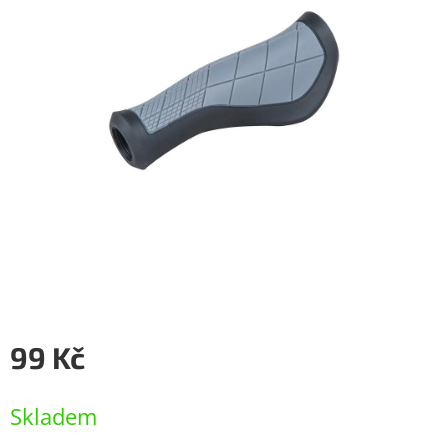
99 Kč
Měrná
cena:
Skladem