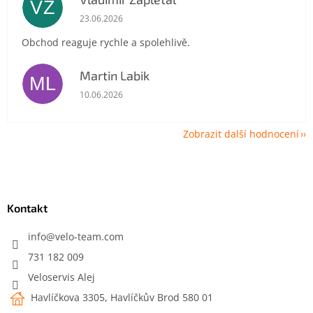
VZ
Hodnocení obchodu je 5 z 5 hvězdiček.
23.06.2026
Obchod reaguje rychle a spolehlivě.
Martin Labik
ML
Hodnocení obchodu je 5 z 5 hvězdiček.
10.06.2026
Zobrazit další hodnocení
Z
á
p
a
Kontakt
t
í
info
@
velo-team.com
731 182 009
Veloservis Alej
Havlíčkova 3305, Havlíčkův Brod 580 01