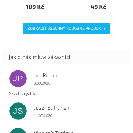
109 Kč
49 Kč
ZOBRAZIT VŠECHNY PODOBNÉ PRODUKTY
Jan Pitron
JP
Hodnocení obchodu je 5 z 5 hvězdiček.
3.08.2026
Skvělé, rychlé
Josef Šafránek
JŠ
Hodnocení obchodu je 5 z 5 hvězdiček.
11.07.2026
Vladimír Zapletal