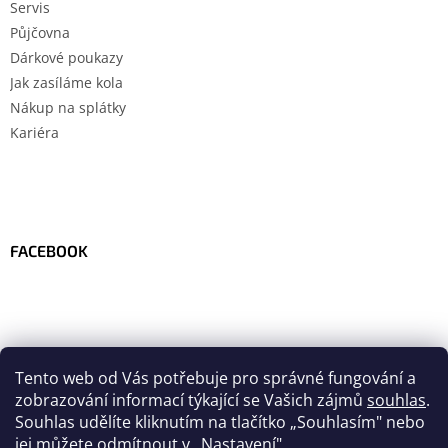
Servis
Půjčovna
Dárkové poukazy
Jak zasíláme kola
Nákup na splátky
Kariéra
FACEBOOK
Tento web od Vás potřebuje pro správné fungování a
zobrazování informací týkající se Vašich zájmů
souhlas
.
Souhlas udělíte kliknutím na tlačítko
„
Souhlasím" nebo
jej můžete odmítnout v „Nastavení".