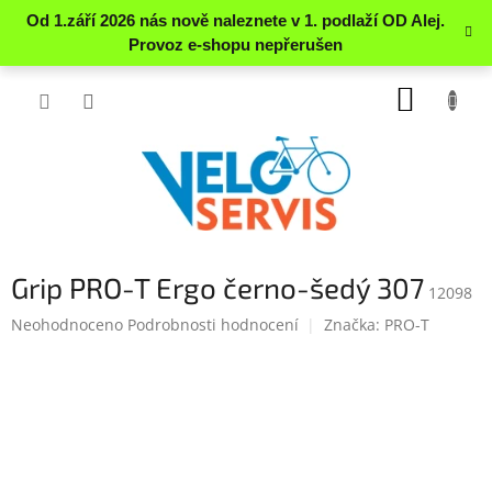
Přejít
NÁKUP
na
obsah
KOŠÍK
Grip PRO-T Ergo černo-šedý 307
12098
Průměrné
Neohodnoceno
Podrobnosti hodnocení
Značka:
PRO-T
hodnocení
produktu
je
0.0
z
5
hvězdiček.