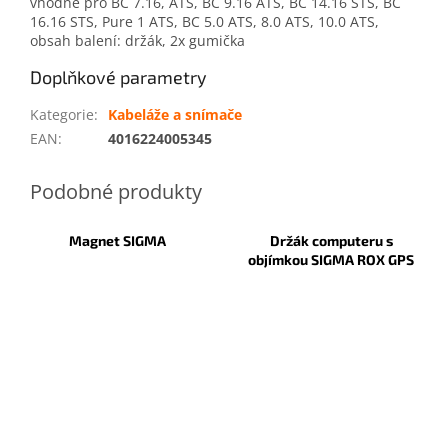
vhodné pro BC 7.16, ATS, BC 9.16 ATS, BC 14.16 STS, BC
16.16 STS, Pure 1 ATS, BC 5.0 ATS, 8.0 ATS, 10.0 ATS,
obsah balení: držák, 2x gumička
Doplňkové parametry
Kategorie
:
Kabeláže a snímače
EAN
:
4016224005345
Magnet SIGMA
Držák computeru s
objímkou SIGMA ROX GPS