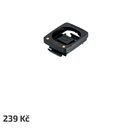
5
hvězdiček.
239 Kč
Měrná