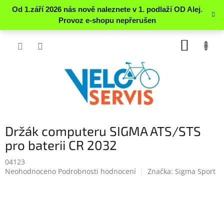
Přejít
NÁKUP
na
obsah
KOŠÍK
Držák computeru SIGMA ATS/STS
pro baterii CR 2032
04123
Průměrné
Neohodnoceno
Podrobnosti hodnocení
Značka:
Sigma Sport
hodnocení
produktu
je
0.0
z