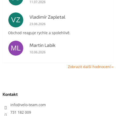
Hodnocení obchodu je 5 z 5 hvězdiček.
11.07.2026
Vladimír Zapletal
VZ
Hodnocení obchodu je 5 z 5 hvězdiček.
23.06.2026
Obchod reaguje rychle a spolehlivě.
Martin Labik
ML
Hodnocení obchodu je 5 z 5 hvězdiček.
10.06.2026
Zobrazit další hodnocení
Z
á
p
a
Kontakt
t
í
info
@
velo-team.com
731 182 009