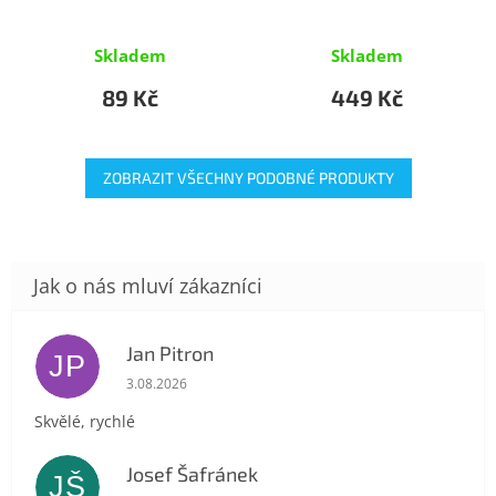
Skladem
Skladem
89 Kč
449 Kč
ZOBRAZIT VŠECHNY PODOBNÉ PRODUKTY
Jan Pitron
JP
Hodnocení obchodu je 5 z 5 hvězdiček.
3.08.2026
Skvělé, rychlé
Josef Šafránek
JŠ