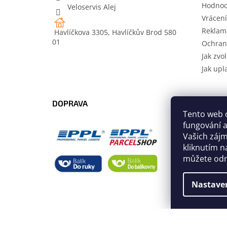
Hodnoc
Veloservis Alej
Vrácení
Reklam
Havlíčkova 3305, Havlíčkův Brod 580
01
Ochran
Jak zvol
Jak upl
DOPRAVA
PLATB
Tento web 
fungování a
Vašich záj
kliknutím n
můžete odm
Nastave
Copyright 2026
Velo-team.com
. Všechna práva vy