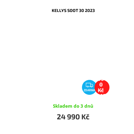
KELLYS SOOT 30 2023
28
99
Z
0
Kč
ZDARMA
D
–13
A
%
R
Skladem do 3 dnů
M
24 990 Kč
A