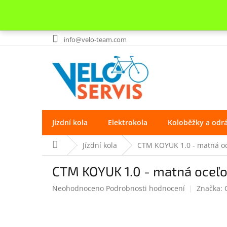
Přejít
info@velo-team.com
na
obsah
Jízdní kola
Elektrokola
Koloběžky a odr
Domů
Jízdní kola
CTM KOYUK 1.0 - matná oc
CTM KOYUK 1.0 - matná oceľo
Průměrné
Neohodnoceno
Podrobnosti hodnocení
Značka:
hodnocení
produktu
je
0.0