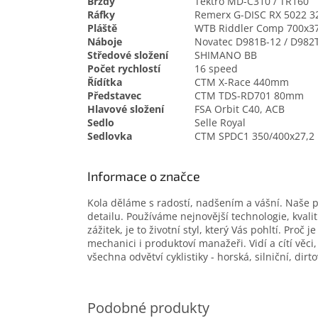
Brzdy
Tektro MD-C310 / TR160
Ráfky
Remerx G-DISC RX 5022 3
Pláště
WTB Riddler Comp 700x3
Náboje
Novatec D981B-12 / D982
Středové složení
SHIMANO BB
Počet rychlostí
16 speed
Řídítka
CTM X-Race 440mm
Představec
CTM TDS-RD701 80mm
Hlavové složení
FSA Orbit C40, ACB
Sedlo
Selle Royal
Sedlovka
CTM SPDC1 350/400x27,
Informace o značce
Kola děláme s radostí, nadšením a vášní. Naše 
detailu. Používáme nejnovější technologie, kvali
zážitek, je to životní styl, který Vás pohltí. Pro
mechanici i produktoví manažeři. Vidí a cítí věci
všechna odvětví cyklistiky - horská, silniční, dirt