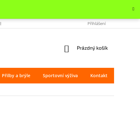
OBCHODU
VRÁCENÍ ZBOŽÍ
REKLAMACE
Přihlášení
OCHRANA OSOBNÍ
NÁKUPNÍ
Prázdný košík
KOŠÍK
Přilby a brýle
Sportovní výživa
Kontakt
Značky