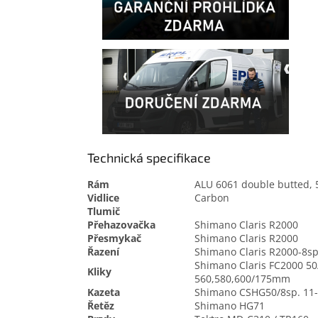
Technická specifikace
Rám
ALU 6061 double butted, 
Vidlice
Carbon
Tlumič
Přehazovačka
Shimano Claris R2000
Přesmykač
Shimano Claris R2000
Řazení
Shimano Claris R2000-8sp
Shimano Claris FC2000 5
Kliky
560,580,600/175mm
Kazeta
Shimano CSHG50/8sp. 11
Řetěz
Shimano HG71