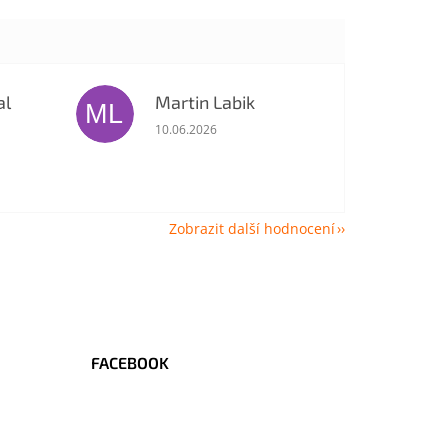
al
Martin Labik
ML
je 5 z 5 hvězdiček.
Hodnocení obchodu je 5 z 5 hvězdiček.
10.06.2026
Zobrazit další hodnocení
FACEBOOK