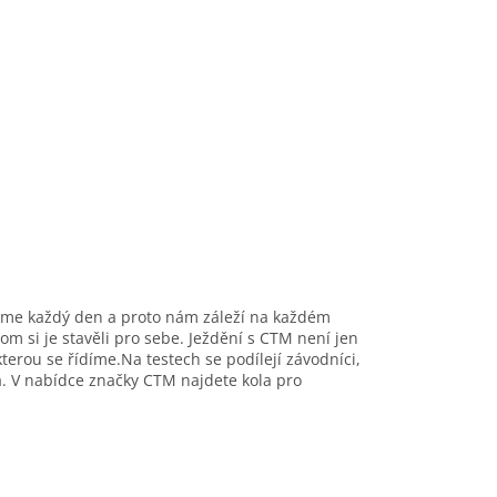
váme každý den a proto nám záleží na každém
om si je stavěli pro sebe. Ježdění s CTM není jen
 kterou se řídíme.Na testech se podílejí závodníci,
ola. V nabídce značky CTM najdete kola pro