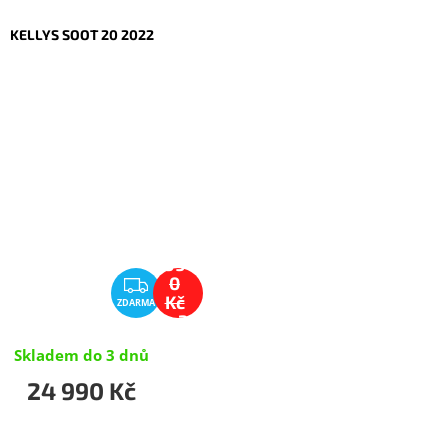
KELLYS SOOT 20 2022
25
99
Z
0
Kč
ZDARMA
D
–3
A
%
R
Skladem do 3 dnů
M
24 990 Kč
A