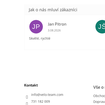
Jan Pitron
JP
J
Hodnocení obchodu je 5 z 5 hvězdič
3.08.2026
Skvělé, rychlé
Z
á
p
a
t
Kontakt
Vše o
í
info
@
velo-team.com
Obchod
731 182 009
Doprava