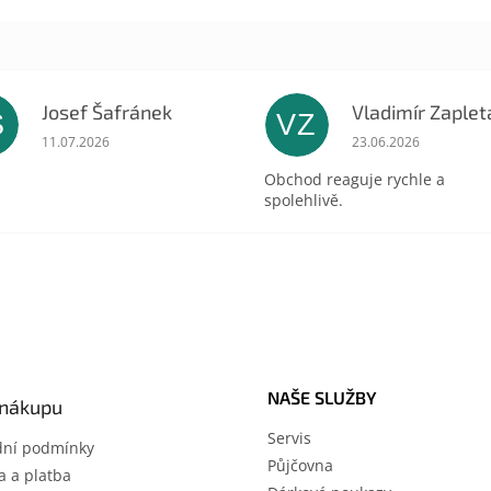
Josef Šafránek
Vladimír Zaplet
Š
VZ
ek.
Hodnocení obchodu je 5 z 5 hvězdiček.
Hodnocení obchodu 
11.07.2026
23.06.2026
Obchod reaguje rychle a
spolehlivě.
NAŠE SLUŽBY
 nákupu
Servis
ní podmínky
Půjčovna
 a platba