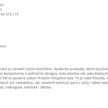
2H
7c
TSE-X12-11S
2 mm
práce je zároveň naším koníčkem. Vyrábíme produkty, které použí
tní komponenty a jedinečné designy. Kola stavíme tak, jako kdybych
č je CTM ta správná volba? Protože milujeme kola. To je naše filozofie,
, které jiní nedokážou, ale zásadně ovlivňují pocit z jízdy i výkon k
ová, trekingová, městská i dětská.