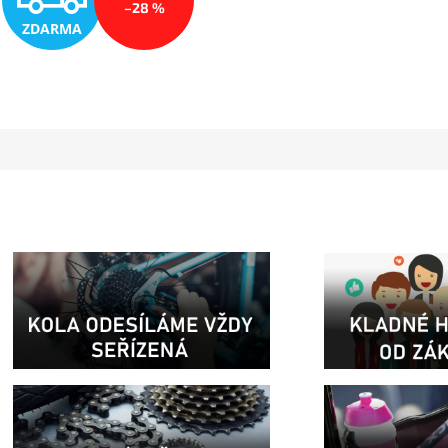
–28 %
ZDARMA
D
A
R
M
A