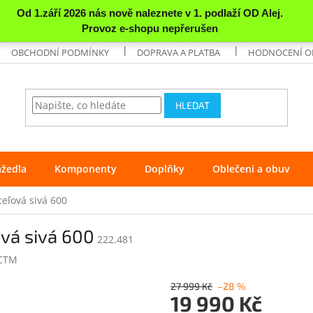
OBCHODNÍ PODMÍNKY
DOPRAVA A PLATBA
HODNOCENÍ 
HLEDAT
ážedla
Komponenty
Doplňky
Oblečení a obuv
eľová sivá 600
vá sivá 600
222.481
CTM
27 999 Kč
–28 %
19 990 Kč