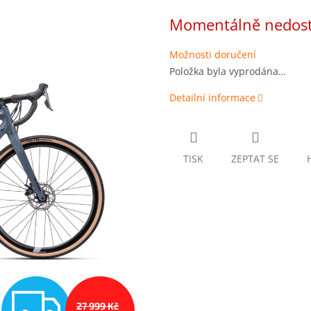
Měrná
Momentálně nedos
cena:
Možnosti doručení
Položka byla vyprodána…
Detailní informace
TISK
ZEPTAT SE
Z
27 999 Kč