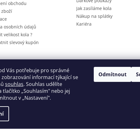
Dárkové poukazy
ení obchodu
Jak zasíláme kola
 zboží
Nákup na splátky
ace
Kariéra
a osobních údajů
it velikost kola ?
atnit slevový kupón
A
od Vás potřebuje pro správné
Odmítnout
S
 zobrazování informací týkající se
mů
souhlas
. Souhlas udělíte
a tlačítko
„
Souhlasím" nebo jej
ítnout v „Nastavení".
ní
hrazena.
Upravit nastavení cookies