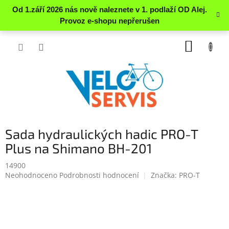
Přejít
NÁKUP
na
obsah
KOŠÍK
Sada hydraulických hadic PRO-T
Plus na Shimano BH-201
14900
Průměrné
Neohodnoceno
Podrobnosti hodnocení
Značka:
PRO-T
hodnocení
produktu
je
0.0
z