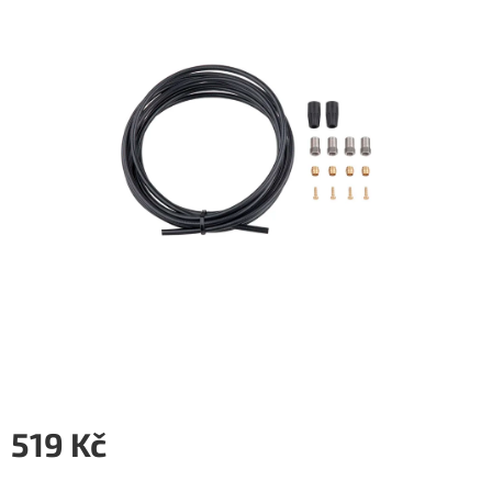
5
hvězdiček.
519 Kč
Měrná