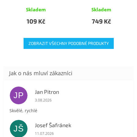
Skladem
Skladem
109 Kč
749 Kč
ZOBRAZIT VŠECHNY PODOBNÉ PRODUKTY
Jan Pitron
JP
Hodnocení obchodu je 5 z 5 hvězdiček.
3.08.2026
Skvělé, rychlé
Josef Šafránek
JŠ
Hodnocení obchodu je 5 z 5 hvězdiček.
11.07.2026