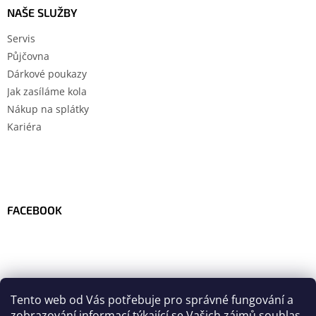
NAŠE SLUŽBY
Servis
Půjčovna
Dárkové poukazy
Jak zasíláme kola
Nákup na splátky
Kariéra
FACEBOOK
Tento web od Vás potřebuje pro správné fungování a
zobrazování informací týkající se Vašich zájmů
souhlas
.