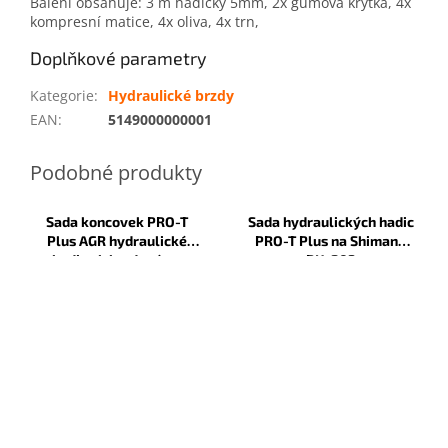
Balení obsahuje: 3 m hadičky 5mm, 2x gumová krytka, 4x
kompresní matice, 4x oliva, 4x trn,
Doplňkové parametry
Kategorie
:
Hydraulické brzdy
EAN
:
5149000000001
Sada koncovek PRO-T
Sada hydraulických hadic
Plus AGR hydraulické
PRO-T Plus na Shimano
hadice k brzdovému
BH-203
třmenu H51