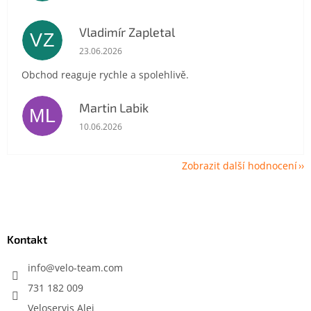
Vladimír Zapletal
VZ
Hodnocení obchodu je 5 z 5 hvězdiček.
23.06.2026
Obchod reaguje rychle a spolehlivě.
Martin Labik
ML
Hodnocení obchodu je 5 z 5 hvězdiček.
10.06.2026
Zobrazit další hodnocení
Z
á
p
a
Kontakt
t
í
info
@
velo-team.com
731 182 009
Veloservis Alej