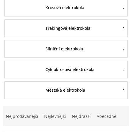
Krosová elektrokola
Trekingová elektrokola
Silniční elektrokola
Cyklokrosová elektrokola
Městská elektrokola
Ř
a
Nejprodávanější
Nejlevnější
Nejdražší
Abecedně
z
e