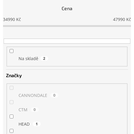
n
Cena
í
p
34990
Kč
47990
Kč
r
o
d
u
k
t
Na skladě
2
ů
Značky
CANNONDALE
0
CTM
0
HEAD
1