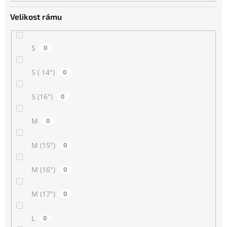
Velikost rámu
S
0
S ( 14")
0
S (16")
0
M
0
M (15")
0
M (16")
0
M (17")
0
L
0