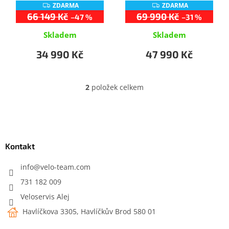
k
ZDARMA
ZDARMA
Z
Z
t
D
D
66 149 Kč
69 990 Kč
–47 %
–31 %
A
A
ů
R
R
Skladem
Skladem
M
M
A
A
34 990 Kč
47 990 Kč
2
položek celkem
O
v
l
Z
á
á
d
p
a
a
Kontakt
c
t
í
í
info
@
velo-team.com
p
r
731 182 009
v
Veloservis Alej
k
y
Havlíčkova 3305, Havlíčkův Brod 580 01
v
ý