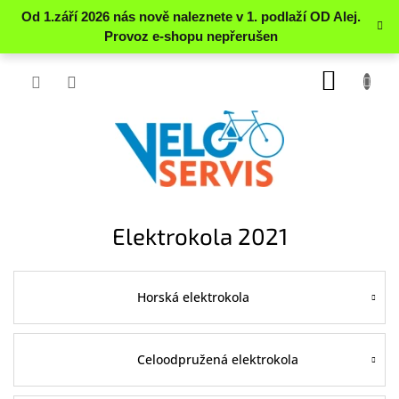
Přejít
NÁKUP
na
obsah
KOŠÍK
Elektrokola 2021
Horská elektrokola
Celoodpružená elektrokola