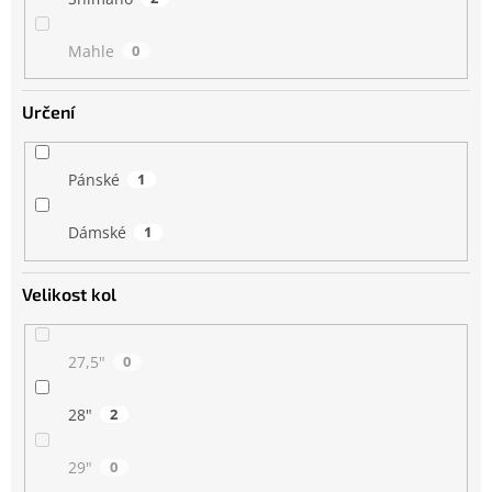
Mahle
0
Určení
Pánské
1
Dámské
1
Velikost kol
27,5"
0
28"
2
29"
0