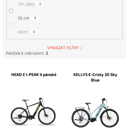
19" (480)
0
55 cm
1
60cm
0
VYMAZAT FILTRY
Položek k zobrazení:
2
V
ý
HEAD E I-PEAK II pánské
KELLYS E-Cristy 30 Sky
p
Blue
i
s
p
r
o
d
u