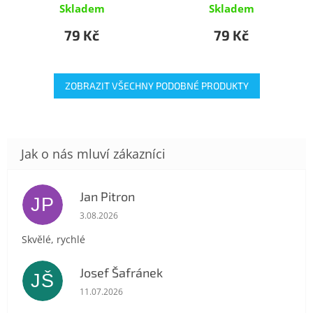
Skladem
Skladem
79 Kč
79 Kč
ZOBRAZIT VŠECHNY PODOBNÉ PRODUKTY
Jan Pitron
JP
Hodnocení obchodu je 5 z 5 hvězdiček.
3.08.2026
Skvělé, rychlé
Josef Šafránek
JŠ
Hodnocení obchodu je 5 z 5 hvězdiček.
11.07.2026