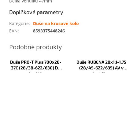
Délka ventilku 47mm
Doplňkové parametry
Kategorie
:
Duše na krosové kolo
EAN
:
8593375448246
Duše PRO-T Plus 700x28-
Duše RUBENA 28x1,1-1,75
37C (28/38-622/630) DV
(28/45-622/635) AV v
v krabičce
krabičce