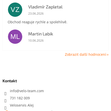
Vladimír Zapletal
VZ
Hodnocení obchodu je 5 z 5 hvězdiček.
23.06.2026
Obchod reaguje rychle a spolehlivě.
Martin Labik
ML
Hodnocení obchodu je 5 z 5 hvězdiček.
10.06.2026
Zobrazit další hodnocení
Z
á
p
a
Kontakt
t
í
info
@
velo-team.com
731 182 009
Veloservis Alej