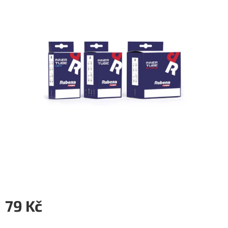
5
hvězdiček.
79 Kč
Měrná