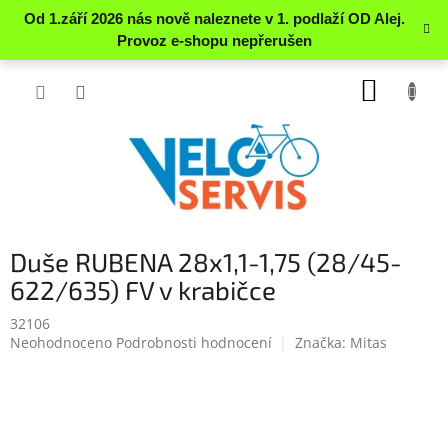
Přejít
NÁKUP
na
obsah
KOŠÍK
Duše RUBENA 28x1,1-1,75 (28/45-
622/635) FV v krabičce
32106
Průměrné
Neohodnoceno
Podrobnosti hodnocení
Značka:
Mitas
hodnocení
produktu
je
0.0
z