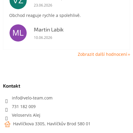
VZ
Hodnocení obchodu je 5 z 5 hvězdiček.
23.06.2026
Obchod reaguje rychle a spolehlivě.
Martin Labik
ML
Hodnocení obchodu je 5 z 5 hvězdiček.
10.06.2026
Zobrazit další hodnocení
Z
á
p
a
Kontakt
t
í
info
@
velo-team.com
731 182 009
Veloservis Alej
Havlíčkova 3305, Havlíčkův Brod 580 01