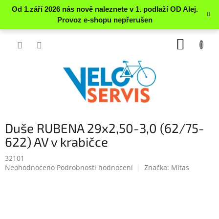
Přejít
NÁKUP
na
obsah
KOŠÍK
Duše RUBENA 29x2,50-3,0 (62/75-
622) AV v krabičce
32101
Průměrné
Neohodnoceno
Podrobnosti hodnocení
Značka:
Mitas
hodnocení
produktu
je
0.0
z