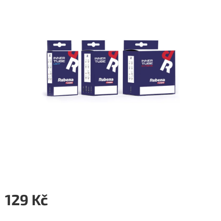
5
hvězdiček.
129 Kč
Měrná