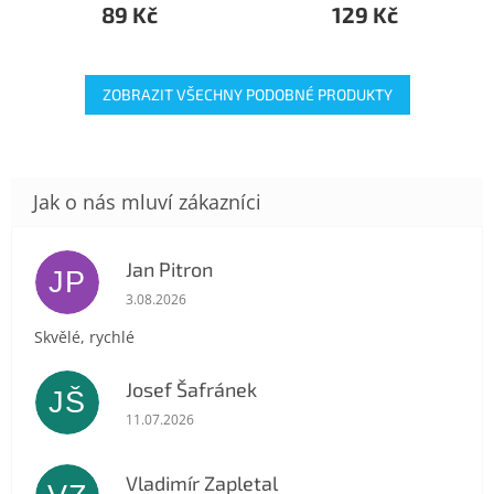
89 Kč
129 Kč
ZOBRAZIT VŠECHNY PODOBNÉ PRODUKTY
Jan Pitron
JP
Hodnocení obchodu je 5 z 5 hvězdiček.
3.08.2026
Skvělé, rychlé
Josef Šafránek
JŠ
Hodnocení obchodu je 5 z 5 hvězdiček.
11.07.2026
Vladimír Zapletal