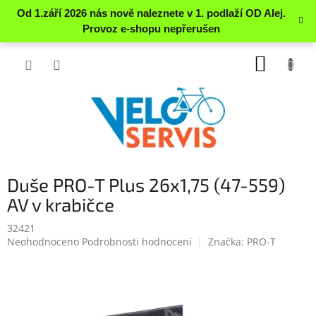
Přejít
NÁKUP
na
obsah
KOŠÍK
Duše PRO-T Plus 26x1,75 (47-559)
AV v krabičce
32421
Průměrné
Neohodnoceno
Podrobnosti hodnocení
Značka:
PRO-T
hodnocení
produktu
je
0.0
z