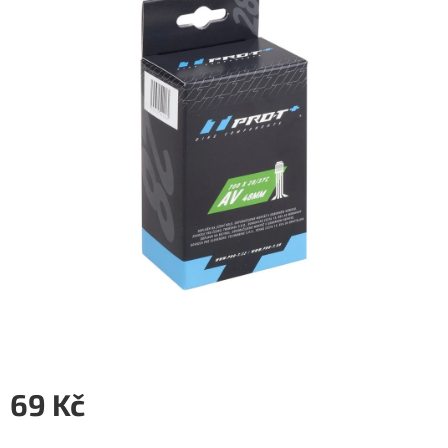
5
hvězdiček.
69 Kč
Měrná