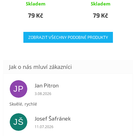
Skladem
Skladem
79 Kč
79 Kč
ZOBRAZIT VŠECHNY PODOBNÉ PRODUKTY
Jan Pitron
JP
Hodnocení obchodu je 5 z 5 hvězdiček.
3.08.2026
Skvělé, rychlé
Josef Šafránek
JŠ
Hodnocení obchodu je 5 z 5 hvězdiček.
11.07.2026