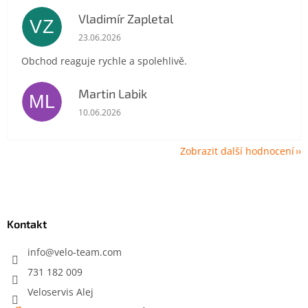
Vladimír Zapletal
VZ
Hodnocení obchodu je 5 z 5 hvězdiček.
23.06.2026
Obchod reaguje rychle a spolehlivě.
Martin Labik
ML
Hodnocení obchodu je 5 z 5 hvězdiček.
10.06.2026
Zobrazit další hodnocení
Z
á
p
a
Kontakt
t
í
info
@
velo-team.com
731 182 009
Veloservis Alej