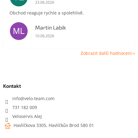
Hodnocení obchodu je 5 z 5 hvězdiček.
23.06.2026
Obchod reaguje rychle a spolehlivě.
Martin Labik
ML
Hodnocení obchodu je 5 z 5 hvězdiček.
10.06.2026
Zobrazit další hodnocení
Z
á
p
a
Kontakt
t
í
info
@
velo-team.com
731 182 009
Veloservis Alej
Havlíčkova 3305, Havlíčkův Brod 580 01