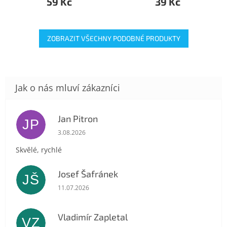
59 Kč
39 Kč
ZOBRAZIT VŠECHNY PODOBNÉ PRODUKTY
Jan Pitron
JP
Hodnocení obchodu je 5 z 5 hvězdiček.
3.08.2026
Skvělé, rychlé
Josef Šafránek
JŠ
Hodnocení obchodu je 5 z 5 hvězdiček.
11.07.2026
Vladimír Zapletal
VZ