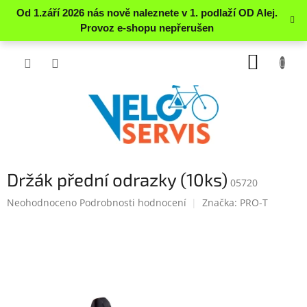
Přejít
NÁKUP
na
obsah
KOŠÍK
Držák přední odrazky (10ks)
05720
Průměrné
Neohodnoceno
Podrobnosti hodnocení
Značka:
PRO-T
hodnocení
produktu
je
0.0
z
5
hvězdiček.