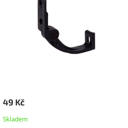
49 Kč
Měrná
cena:
Skladem