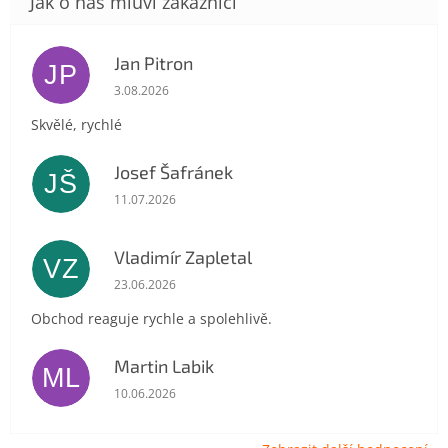
Jan Pitron
JP
Hodnocení obchodu je 5 z 5 hvězdiček.
3.08.2026
Skvělé, rychlé
Josef Šafránek
JŠ
Hodnocení obchodu je 5 z 5 hvězdiček.
11.07.2026
Vladimír Zapletal
VZ
Hodnocení obchodu je 5 z 5 hvězdiček.
23.06.2026
Obchod reaguje rychle a spolehlivě.
Martin Labik
ML
Hodnocení obchodu je 5 z 5 hvězdiček.
10.06.2026