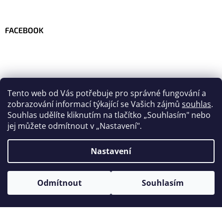
FACEBOOK
Tento web od Vás potřebuje pro správné fungování a
zobrazování informací týkající se Vašich zájmů
souhlas
.
Souhlas udělíte kliknutím na tlačítko
„
Souhlasím" nebo
jej můžete odmítnout v „Nastavení".
Nastavení
Vytvořil Shoptet
Odmítnout
Souhlasím
Copyright 2026
Velo-team.com
. Všechna práva vyhrazena.
Upravit nastavení cookies