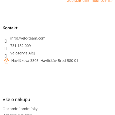
Zobrazit další hodnocení
Z
á
p
a
Kontakt
t
í
info
@
velo-team.com
731 182 009
Veloservis Alej
Havlíčkova 3305, Havlíčkův Brod 580 01
Vše o nákupu
Obchodní podmínky