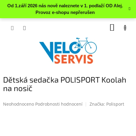
Přejít
NÁKUP
na
obsah
KOŠÍK
Dětská sedačka POLISPORT Koolah
na nosič
Průměrné
Neohodnoceno
Podrobnosti hodnocení
Značka:
Polisport
hodnocení
produktu
je
0.0
z