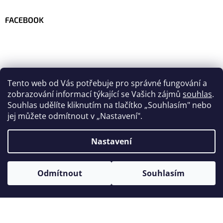
FACEBOOK
Tento web od Vás potřebuje pro správné fungování a
zobrazování informací týkající se Vašich zájmů
souhlas
.
Souhlas udělíte kliknutím na tlačítko
„
Souhlasím" nebo
jej můžete odmítnout v „Nastavení".
Nastavení
Vytvořil Shoptet
Odmítnout
Souhlasím
Copyright 2026
Velo-team.com
. Všechna práva vyhrazena.
Upravit nastavení cookies