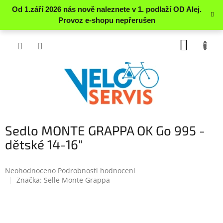
Přejít
NÁKUP
na
obsah
KOŠÍK
Sedlo MONTE GRAPPA OK Go 995 -
dětské 14-16"
Průměrné
Neohodnoceno
Podrobnosti hodnocení
hodnocení
Značka:
Selle Monte Grappa
produktu
je
0.0
z