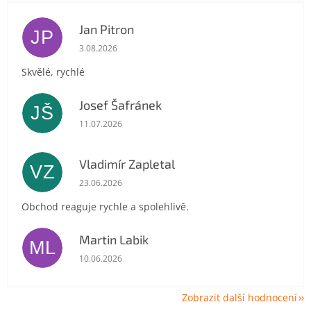
Jan Pitron
JP
Hodnocení obchodu je 5 z 5 hvězdiček.
3.08.2026
Skvělé, rychlé
Josef Šafránek
JŠ
Hodnocení obchodu je 5 z 5 hvězdiček.
11.07.2026
Vladimír Zapletal
VZ
Hodnocení obchodu je 5 z 5 hvězdiček.
23.06.2026
Obchod reaguje rychle a spolehlivě.
Martin Labik
ML
Hodnocení obchodu je 5 z 5 hvězdiček.
10.06.2026
Zobrazit další hodnocení