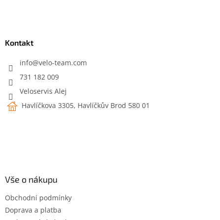
Z
á
p
a
Kontakt
t
í
info
@
velo-team.com
731 182 009
Veloservis Alej
Havlíčkova 3305, Havlíčkův Brod 580 01
Vše o nákupu
Obchodní podmínky
Doprava a platba