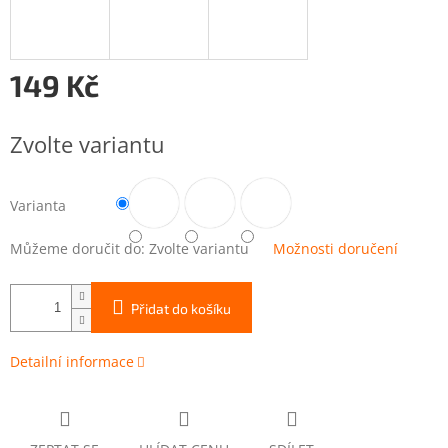
149 Kč
Měrná
cena:
Zvolte variantu
Varianta
Můžeme doručit do:
Zvolte variantu
Možnosti doručení
Přidat do košíku
Detailní informace