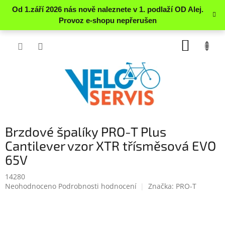
Přejít
NÁKUP
na
obsah
KOŠÍK
Brzdové špalíky PRO-T Plus
Cantilever vzor XTR třísměsová EVO
65V
14280
Průměrné
Neohodnoceno
Podrobnosti hodnocení
Značka:
PRO-T
hodnocení
produktu
je
0.0