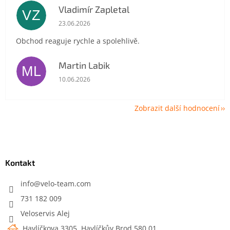
Vladimír Zapletal
VZ
Hodnocení obchodu je 5 z 5 hvězdiček.
23.06.2026
Obchod reaguje rychle a spolehlivě.
Martin Labik
ML
Hodnocení obchodu je 5 z 5 hvězdiček.
10.06.2026
Zobrazit další hodnocení
Z
á
p
a
Kontakt
t
í
info
@
velo-team.com
731 182 009
Veloservis Alej
Havlíčkova 3305, Havlíčkův Brod 580 01