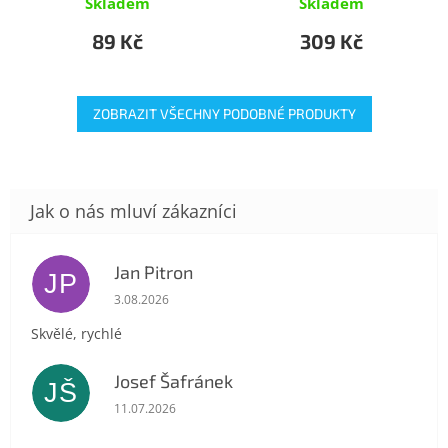
Skladem
Skladem
89 Kč
309 Kč
ZOBRAZIT VŠECHNY PODOBNÉ PRODUKTY
Jan Pitron
JP
Hodnocení obchodu je 5 z 5 hvězdiček.
3.08.2026
Skvělé, rychlé
Josef Šafránek
JŠ
Hodnocení obchodu je 5 z 5 hvězdiček.
11.07.2026