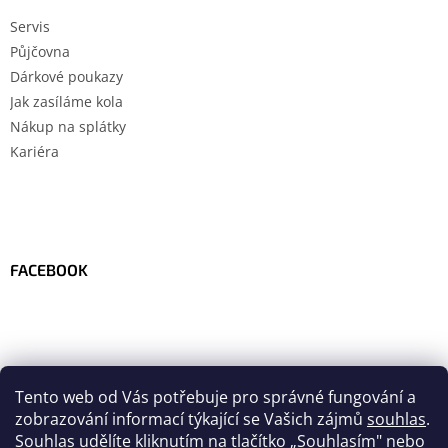
Servis
Půjčovna
Dárkové poukazy
Jak zasíláme kola
Nákup na splátky
Kariéra
FACEBOOK
Tento web od Vás potřebuje pro správné fungování a
zobrazování informací týkající se Vašich zájmů
souhlas
.
Souhlas udělíte kliknutím na tlačítko
„
Souhlasím" nebo