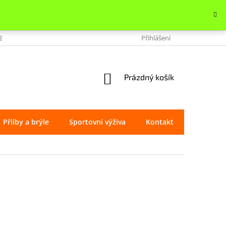
OBCHODU
VRÁCENÍ ZBOŽÍ
REKLAMACE
Přihlášení
OCHRANA OSOBNÍ
NÁKUPNÍ
Prázdný košík
KOŠÍK
Přilby a brýle
Sportovní výživa
Kontakt
Značky