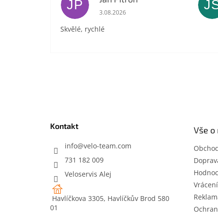
JP
J
Hodnocení obchodu je 5 z 5 hvězdič
3.08.2026
Skvělé, rychlé
Z
á
p
a
t
Kontakt
Vše o
í
info
@
velo-team.com
Obchod
731 182 009
Doprava
Hodnoc
Veloservis Alej
Vrácení
Reklam
Havlíčkova 3305, Havlíčkův Brod 580
01
Ochran