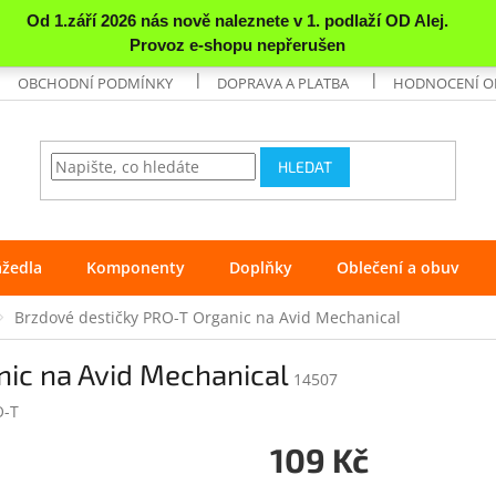
OBCHODNÍ PODMÍNKY
DOPRAVA A PLATBA
HODNOCENÍ 
HLEDAT
ážedla
Komponenty
Doplňky
Oblečení a obuv
Brzdové destičky PRO-T Organic na Avid Mechanical
nic na Avid Mechanical
14507
O-T
109 Kč