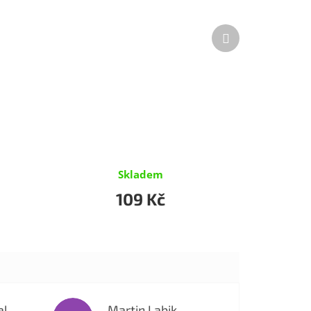
Další
produkt
Skladem
109 Kč
al
Martin Labik