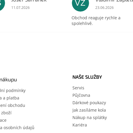
Š
VZ
ek.
Hodnocení obchodu je 5 z 5 hvězdiček.
Hodnocení obchodu 
11.07.2026
23.06.2026
Obchod reaguje rychle a
spolehlivě.
NAŠE SLUŽBY
 nákupu
Servis
ní podmínky
Půjčovna
 a platba
Dárkové poukazy
ení obchodu
Jak zasíláme kola
 zboží
Nákup na splátky
ace
Kariéra
a osobních údajů