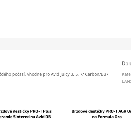
Dop
ždého počasí, vhodné pro Avid Juicy 3, 5, 7/ Carbon/BB7
Kate
EAN
rzdové destičky PRO-T Plus
Brzdové destičky PRO-T AGR O
eramic Sintered na Avid DB
na Formula Oro