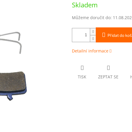
Měrná
Skladem
cena:
Můžeme doručit do:
11.08.202
Přidat do koš
Detailní informace
TISK
ZEPTAT SE