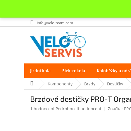
Přejít
info@velo-team.com
na
obsah
Jízdní kola
Elektrokola
Koloběžky a odr
Domů
Komponenty
Brzdy
Destičky
Brzdové destičky PRO-T Orga
Průměrné
1 hodnocení
Podrobnosti hodnocení
Značka:
PR
hodnocení
produktu
je
5.0