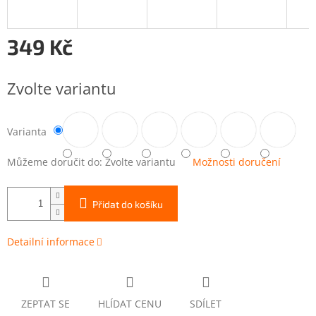
349 Kč
Měrná
cena:
Zvolte variantu
Varianta
Můžeme doručit do:
Zvolte variantu
Možnosti doručení
Přidat do košíku
Detailní informace
ZEPTAT SE
HLÍDAT CENU
SDÍLET