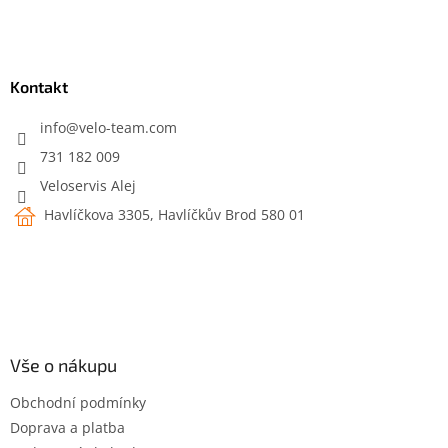
Z
á
p
a
Kontakt
t
í
info
@
velo-team.com
731 182 009
Veloservis Alej
Havlíčkova 3305, Havlíčkův Brod 580 01
Vše o nákupu
Obchodní podmínky
Doprava a platba