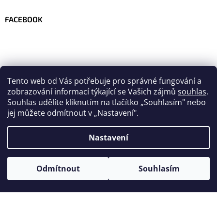
FACEBOOK
Tento web od Vás potřebuje pro správné fungování a
zobrazování informací týkající se Vašich zájmů
souhlas
.
Souhlas udělíte kliknutím na tlačítko
„
Souhlasím" nebo
jej můžete odmítnout v „Nastavení".
Nastavení
Vytvořil Shoptet
Odmítnout
Souhlasím
Copyright 2026
Velo-team.com
. Všechna práva vyhrazena.
Upravit nastavení cookies