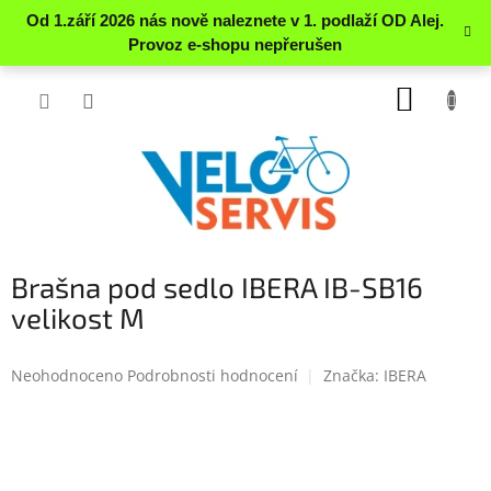
Přejít
NÁKUP
na
obsah
KOŠÍK
Brašna pod sedlo IBERA IB-SB16
velikost M
Průměrné
Neohodnoceno
Podrobnosti hodnocení
Značka:
IBERA
hodnocení
produktu
je
0.0
z