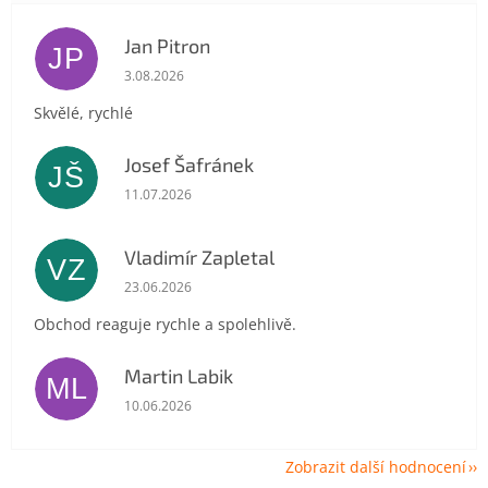
Jan Pitron
JP
Hodnocení obchodu je 5 z 5 hvězdiček.
3.08.2026
Skvělé, rychlé
Josef Šafránek
JŠ
Hodnocení obchodu je 5 z 5 hvězdiček.
11.07.2026
Vladimír Zapletal
VZ
Hodnocení obchodu je 5 z 5 hvězdiček.
23.06.2026
Obchod reaguje rychle a spolehlivě.
Martin Labik
ML
Hodnocení obchodu je 5 z 5 hvězdiček.
10.06.2026
Zobrazit další hodnocení