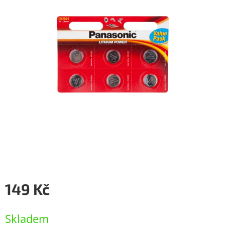
149 Kč
Měrná
cena:
Skladem