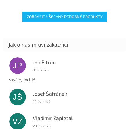
ZOBRAZIT VŠECHNY PODOBNÉ PRODUKTY
Jan Pitron
JP
Hodnocení obchodu je 5 z 5 hvězdiček.
3.08.2026
Skvělé, rychlé
Josef Šafránek
JŠ
Hodnocení obchodu je 5 z 5 hvězdiček.
11.07.2026
Vladimír Zapletal
VZ
Hodnocení obchodu je 5 z 5 hvězdiček.
23.06.2026