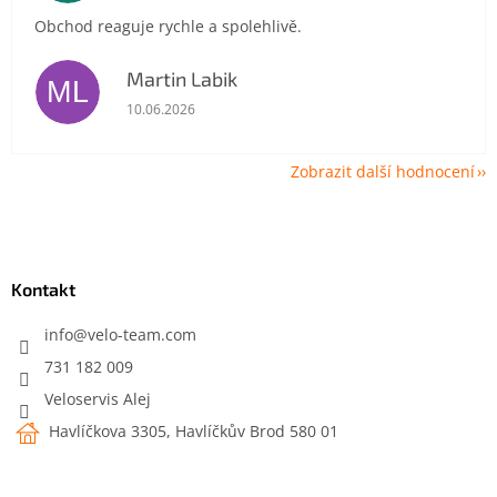
Obchod reaguje rychle a spolehlivě.
Martin Labik
ML
Hodnocení obchodu je 5 z 5 hvězdiček.
10.06.2026
Zobrazit další hodnocení
Z
á
p
a
Kontakt
t
í
info
@
velo-team.com
731 182 009
Veloservis Alej
Havlíčkova 3305, Havlíčkův Brod 580 01