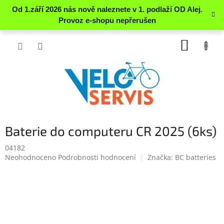
Přejít
NÁKUP
na
obsah
KOŠÍK
Baterie do computeru CR 2025 (6ks)
04182
Průměrné
Neohodnoceno
Podrobnosti hodnocení
Značka:
BC batteries
hodnocení
produktu
je
0.0
z
5
hvězdiček.